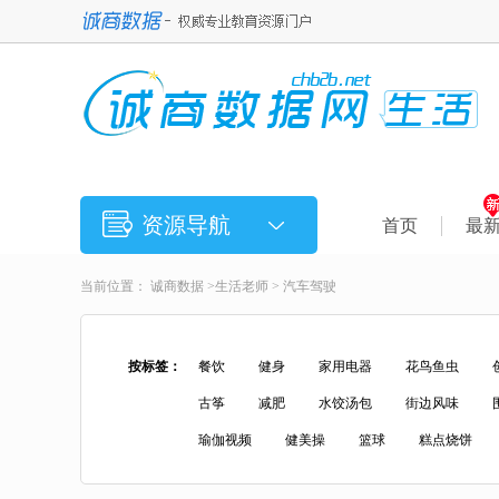
资源导航
首页
最
当前位置：
诚商数据
>
生活老师
> 汽车驾驶
按标签：
餐饮
健身
家用电器
花鸟鱼虫
古筝
减肥
水饺汤包
街边风味
瑜伽视频
健美操
篮球
糕点烧饼