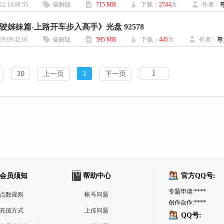
12 14:08:55
破解版
715 MB
下载：
2744
次
作者：
驶姊妹篇-上路开车步入高手》光盘 92578
19 09:42:01
破解版
595 MB
下载：
445
次
作者：
尊
30
上一页
1
下一页
会员须知
帮助中心
官方QQ号:
专题申请:****
点数规则
帐号问题
创作合作:****
充值方式
上传问题
QQ号: