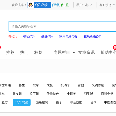
QQ登录
欢迎光临！
[登录]
[注册]
用户中心
客户服务
热点：
餐饮(76)
健身(70)
家用电器(56)
花鸟鱼虫(54)
新
推荐
热门
标签
专题栏目
文章资讯
帮助中
创世卓越
养生
按摩
太极
机动车
吉他
火锅香锅
魔
围棋
肚皮舞
拉丁舞
传统特色
小提琴
羽毛球
百科全书
魔方
汽车驾驶
面条馄饨
笛子
综合技能
台球
中医西