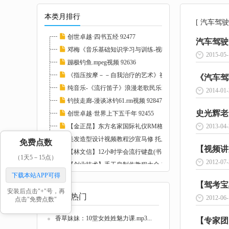
本类月排行
[ 汽车驾驶
创世卓越·四书五经 92477
汽车驾驶自
邓梅《音乐基础知识学习与训练-视唱练耳》2CD...
2015-05-
蹦极钓鱼.mpeg视频 92636
《指压按摩－－自我治疗的艺术》视频教学 103...
《汽车驾
纯音乐-《流行笛子》浪漫老歌民乐2CD 93251
2014-01-
钓技走廊-漫谈冰钓61.rm视频 92847
史光辉老
创世卓越·世界上下五千年 92455
【金正昆】东方名家国际礼仪RM格式20讲 10226...
2013-04-
美发造型设计视频教程沙宣马修 托尼盖 名师集...
免费点数
【视频讲
【林文信】12小时学会流行键盘(书+视频)全集 ...
（1天5－15点）
2012-07-
【创业技术】手工皂制作教程大全 113628
下载本站APP可得
【无损音乐】世界上最动听的歌曲 超级天籁系列...
【驾考宝
安装后点击"+"号，再
最新热门
2012-06-
点击"免费点数"
香草妹妹：10堂女姓姓魅力课.mp3...
【专家团