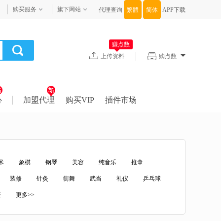
购买服务
旗下网站
代理查询
APP下载
赚点数
上传资料
购点数
心
加盟代理
购买VIP
插件市场
术
象棋
钢琴
美容
纯音乐
推拿
装修
针灸
街舞
武当
礼仪
乒乓球
医
更多>>