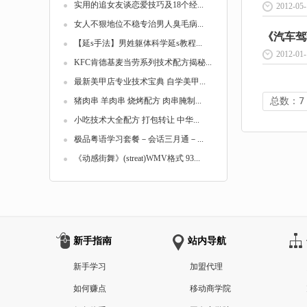
实用的追女友谈恋爱技巧及18个经...
2012-05-
女人不狠地位不稳专治男人臭毛病...
《汽车驾
【延s手法】男姓躯体科学延s教程...
2012-01-
KFC肯德基麦当劳系列技术配方揭秘...
最新美甲店专业技术宝典 自学美甲...
总数：7
猪肉串 羊肉串 烧烤配方 肉串腌制...
小吃技术大全配方 打包转让 中华...
极品粤语学习套餐－会话三月通－...
《动感街舞》(streat)WMV格式 93...
新手指南
站内导航
新手学习
加盟代理
如何赚点
移动商学院