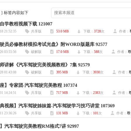
 ] 标签内容如下
学教程视频下载 121007
18 21:52:35
共享版
53.0 MB
下载：
3728
次
作者：
驶员必修教材模拟考试光盘》附WORD版题库 92577
26 03:55:56
破解版
17.0 MB
下载：
588
次
作者：
师讲解《汽车驾驶完美视频教程》7集 92579
28 01:43:08
破解版
395 MB
下载：
3930
次
作者：
座】专家团-汽车驾驶完美教程 107374
31 14:24:51
共享版
717 MB
下载：
2383
次
作者：
典视频】汽车驾驶姊妹篇-汽车驾驶学习技巧讲堂 107369
11 23:36:26
共享版
131 MB
下载：
101
次
作者：
尊
】汽车驾驶完美教程RM格式7讲 92997