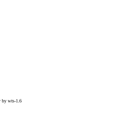
y by
wts-1.6