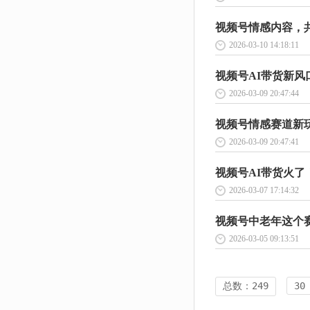
视频号情感内容，共
2026-03-10 14:18:11
2026-03-09 20:47:44
视频号情感赛道新玩
2026-03-09 20:47:41
2026-03-07 17:14:32
视频号中老年这个赛
2026-03-05 09:13:51
总数：249
30