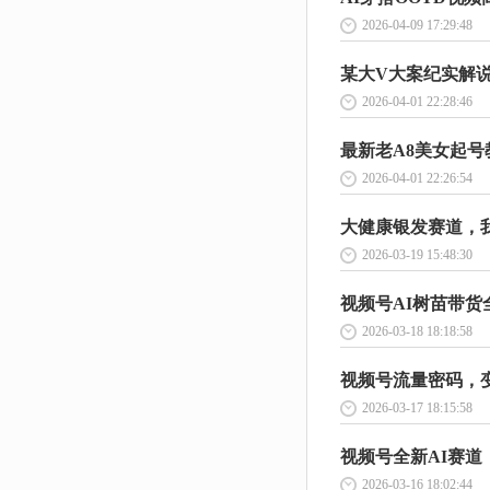
2026-04-09 17:29:48
2026-04-01 22:28:46
最新老A8美女起号
2026-04-01 22:26:54
大健康银发赛道，我
2026-03-19 15:48:30
视频号AI树苗带货
2026-03-18 18:18:58
视频号流量密码，变现
2026-03-17 18:15:58
视频号全新AI赛道，
2026-03-16 18:02:44