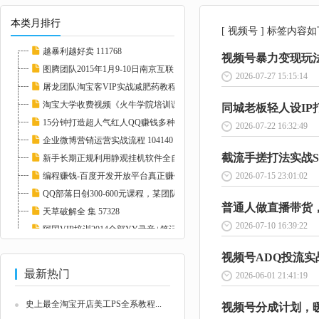
本类月排行
[ 视频号 ] 标签内容
越暴利越好卖 111768
视频号暴力变现玩法
图腾团队2015年1月9-10日南京互联网低调牛人分...
2026-07-27 15:15:14
屠龙团队淘宝客VIP实战减肥药教程高清完整版_...
淘宝大学收费视频《火牛学院培训课程》全部课...
15分钟打造超人气红人QQ赚钱多种方法 111769
2026-07-22 16:32:49
企业微博营销运营实战流程 104140
新手长期正规利用静观挂机软件全自动挂机低调...
编程赚钱-百度开发开放平台真正赚钱实例视频教...
2026-07-15 23:01:02
QQ部落日创300-600元课程，某团队4月VIP培训（...
天草破解全 集 57328
2026-07-10 16:39:22
阿国VIP培训2014全部YY录音+笔记+资料（1-12月...
国内第一本微博营销的实战书 值得一看 104144...
最新热门
2026-06-01 21:41:19
史上最全淘宝开店美工PS全系教程...