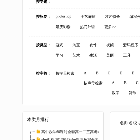
按专题：
photoshop
按标签：
手艺养殖
才艺特长
编程
婚庆影楼
热门外语
更多>>
按类型：
游戏
淘宝
软件
视频
源码程序
学习
艺术
生活
美丽
工具
A
B
C
D
E
按字符：
按字母检索
A
B
C
按声母检索
数字
符号
本类月排行
名师名校 
高中数学60课时全套高一二三高考名师家教课堂...
php教程 2013最新php视频教程全套 php实例教程...