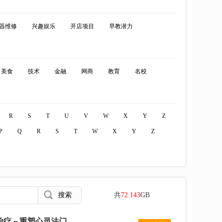
器维修
兴趣娱乐
开店项目
早教潜力
美食
技术
金融
网商
教育
名校
R
S
T
U
V
W
X
Y
Z
P
Q
R
S
T
W
X
Y
Z
共
72.143
GB
疗－重塑心灵法门...