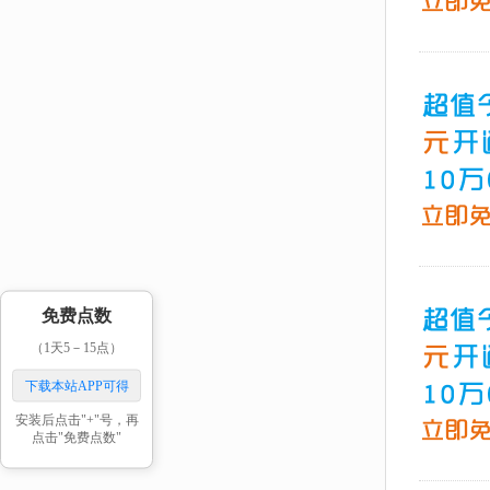
免费点数
（1天5－15点）
下载本站APP可得
安装后点击"+"号，再
点击"免费点数"