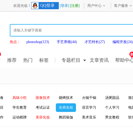
QQ登录
欢迎光临！
[登录]
[注册]
用户中心
客户服务
热点：
photoshop(123)
手艺养殖(44)
才艺特长(27)
编程开发(24)
新
推荐
热门
标签
专题栏目
文章资讯
帮助中
食
风味小吃
面食技术
烧烤技术
火锅干锅
汤粥甜品
致
目
学生教育
考试认证
名师名校
语言学习
个人学习
电
作
运动棋牌
美容化妆
舞蹈瑜伽
美术音乐
男女教程
软