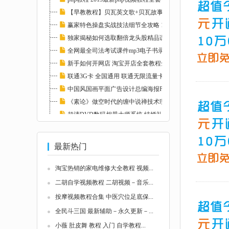
【早教教程】贝瓦英文歌+贝瓦故事+贝瓦儿歌大...
赢家特色操盘实战技法细节全攻略 112608
独家揭秘如何选取翻倍龙头股精品课程 112597
全网最全司法考试课件mp3电子书录音视频律师自...
新手如何开网店 淘宝开店全套教程全集 淘宝运...
联通3G卡 全国通用 联通无限流量卡教程 永久包...
中国风国画平面广告设计总编海报PSD分层素材图...
《素论》做空时代的缠中说禅技术理论全套 股票...
超清DVD数码相册大师系统 结婚礼3D影楼MTV视频...
电脑模拟钢琴软件－模拟钢琴乐器－电脑弹钢琴...
最新热门
淘宝热销的家电维修大全教程 视频...
二胡自学视频教程 二胡视频－音乐...
按摩视频教程合集 中医穴位足底保...
全民斗三国 最新辅助－永久更新－...
小薇 肚皮舞 教程 入门 自学教程...