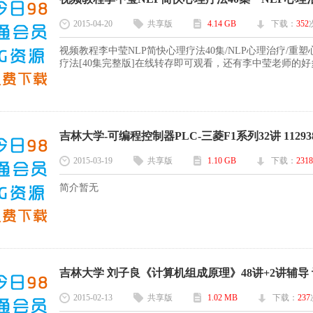
2015-04-20
共享版
4.14 GB
下载：
352
视频教程李中莹NLP简快心理疗法40集/NLP心理治疗/重塑
疗法[40集完整版]在线转存即可观看，还有李中莹老师的好多
吉林大学-可编程控制器PLC-三菱F1系列32讲 11293
2015-03-19
共享版
1.10 GB
下载：
2318
简介暂无
吉林大学 刘子良《计算机组成原理》48讲+2讲辅导 
2015-02-13
共享版
1.02 MB
下载：
237