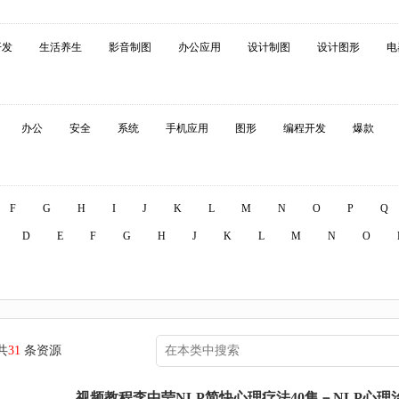
开发
生活养生
影音制图
办公应用
设计制图
设计图形
电
办公
安全
系统
手机应用
图形
编程开发
爆款
F
G
H
I
J
K
L
M
N
O
P
Q
D
E
F
G
H
J
K
L
M
N
O
共
31
条资源
视频教程李中莹NLP简快心理疗法40集－NLP心理治