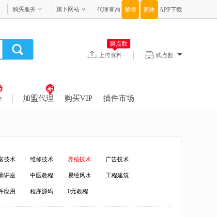
购买服务
旗下网站
代理查询
APP下载
赚点数
上传资料
购点数
心
加盟代理
购买VIP
插件市场
富技术
维修技术
养殖技术
广告技术
脑讲座
中医教程
易经风水
工程建筑
件应用
程序源码
0元教程