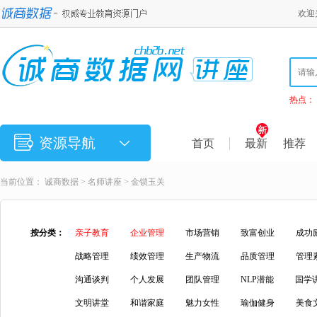
欢迎
热点：
资源导航
首页
最新
推荐
当前位置：
诚商数据
>
名师讲座
>
金锁玉关
按分类：
亲子教育
企业管理
市场营销
致富创业
成功
战略管理
绩效管理
生产物流
品质管理
管理
沟通谈判
个人发展
团队管理
NLP潜能
国学
文明讲堂
和谐家庭
魅力女性
瑜伽健身
美食