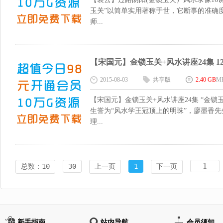
玉关”以简单实用著称于世，它断事的准确
师...
【宋国元】金锁玉关+风水讲座24集 125
2015-08-03
共享版
2.40 GB
M
【宋国元】金锁玉关+风水讲座24集 “金锁
生誉为“风水学王冠顶上的明珠”，廖墨香先
理...
总数：10
30
上一页
1
下一页
新手指南
站内导航
会员须知