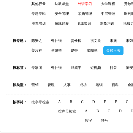
其他行业
幼教课堂
外语学习
大学课程
开放
专题专辑
安全管理
采购管理
中层管理
医药
股票培训
短线炒股
K线知识
期货培训
说服
按专题：
陈安之
曾仕强
贾长松
祝文欣
李践
李强
姜汝祥
傅佩荣
易钟
廖阅鹏
金锁玉关
按标签：
专家团
曾仕强
郎咸平
短视频
抖音
陈安
按类型：
营销
管理
人事
成功
培训
百科
金
A
B
C
D
E
F
G
按字符：
按字母检索
A
B
C
D
E
按声母检索
数字
符号