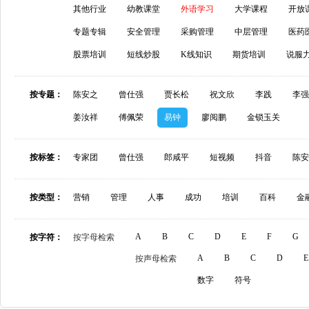
其他行业
幼教课堂
外语学习
大学课程
开放
专题专辑
安全管理
采购管理
中层管理
医药
股票培训
短线炒股
K线知识
期货培训
说服
按专题：
陈安之
曾仕强
贾长松
祝文欣
李践
李强
姜汝祥
傅佩荣
易钟
廖阅鹏
金锁玉关
按标签：
专家团
曾仕强
郎咸平
短视频
抖音
陈安
按类型：
营销
管理
人事
成功
培训
百科
金
A
B
C
D
E
F
G
按字符：
按字母检索
A
B
C
D
E
按声母检索
数字
符号