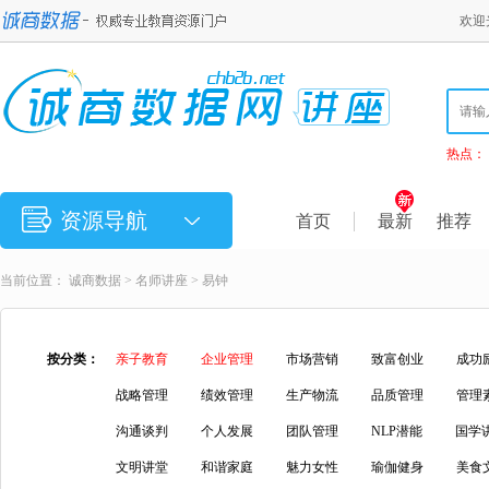
欢迎
热点：
资源导航
首页
最新
推荐
当前位置：
诚商数据
>
名师讲座
>
易钟
按分类：
亲子教育
企业管理
市场营销
致富创业
成功
战略管理
绩效管理
生产物流
品质管理
管理
沟通谈判
个人发展
团队管理
NLP潜能
国学
文明讲堂
和谐家庭
魅力女性
瑜伽健身
美食