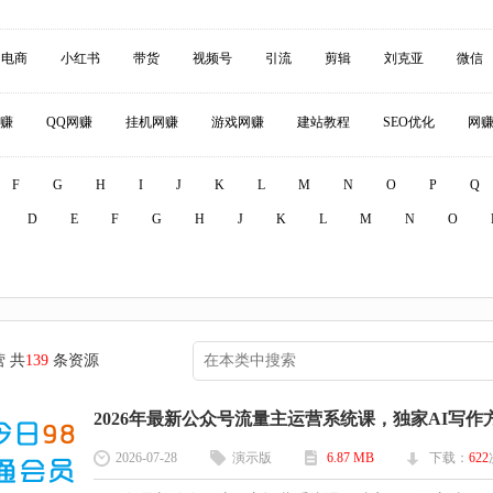
电商
小红书
带货
视频号
引流
剪辑
刘克亚
微信
赚
QQ网赚
挂机网赚
游戏网赚
建站教程
SEO优化
网
F
G
H
I
J
K
L
M
N
O
P
Q
D
E
F
G
H
J
K
L
M
N
O
 共
139
条资源
2026年最新公众号流量主运营系统课，独家AI写作方法
2026-07-28
演示版
6.87 MB
下载：
622