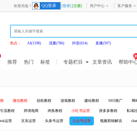
QQ登录
欢迎光临！
[登录]
[注册]
用户中心
客户服务
热点：
AI(1198)
流量(786)
抖音(624)
直播(597)
新
推荐
热门
标签
专题栏目
文章资讯
帮助中
商
微信教程
挂机教程
游戏教程
建站教程
SEO推广
网
引流教程
跨境电商
闲鱼教程
小红书运营
拼多多教程
私域
iktok运营
京东运营
头条号运营
公众号运营
视频剪辑解说
ch