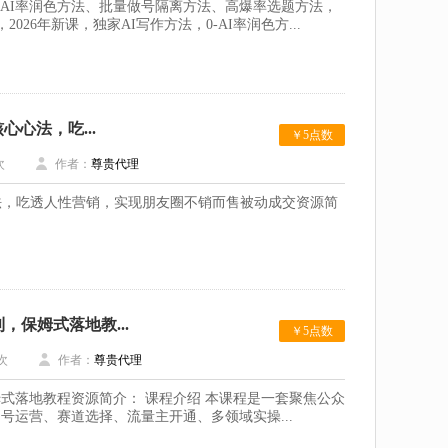
0-AI率润色方法、批量做号隔离方法、高爆率选题方法，
26年新课，独家AI写作方法，0-AI率润色方...
心法，吃...
￥5点数
次
作者：
尊贵代理
心法，吃透人性营销，实现朋友圈不销而售被动成交资源简
保姆式落地教...
￥5点数
次
作者：
尊贵代理
式落地教程资源简介： 课程介绍 本课程是一套聚焦公众
运营、赛道选择、流量主开通、多领域实操...