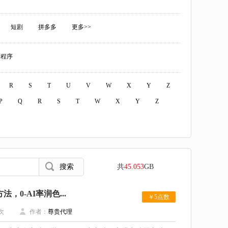
短剧
拼多多
更多>>
赚程序
R
S
T
U
V
W
X
Y
Z
P
Q
R
S
T
W
X
Y
Z
共
45.053
GB
，0-AI率润色...
￥5点数
次
作者：
尊贵代理