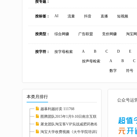
按专题：
AI
按标签：
流量
抖音
直播
短视频
按类型：
综合网赚
广告联盟
竞价网赚
淘宝网
A
B
C
D
E
按字符：
按字母检索
A
B
C
按声母检索
数字
符号
本类月排行
公众号运营
越暴利越好卖 111768
图腾团队2015年1月9-10日南京互联网低调牛人分...
屠龙团队淘宝客VIP实战减肥药教程高清完整版_...
淘宝大学收费视频《火牛学院培训课程》全部课...