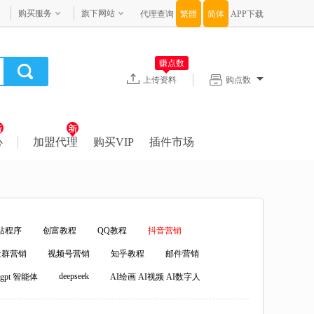
购买服务
旗下网站
代理查询
APP下载
赚点数
上传资料
购点数
心
加盟代理
购买VIP
插件市场
站程序
创富教程
QQ教程
抖音营销
社群营销
视频号营销
知乎教程
邮件营销
deepseek
atgpt 智能体
AI绘画 AI视频 AI数字人