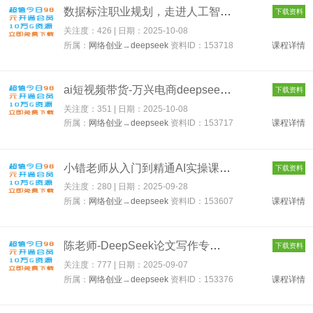
数据标注职业规划，走进人工智能，数据标注技能分享 153718
下载资料
关注度：426 | 日期：
2025-10-08
所属：
网络创业
→
deepseek
资料ID：153718
课程详情
ai短视频带货-万兴电商deepseek豆包教程 153717
下载资料
关注度：351 | 日期：
2025-10-08
所属：
网络创业
→
deepseek
资料ID：153717
课程详情
小错老师从入门到精通AI实操课，学会AI，拥抱AI时代 153607
下载资料
关注度：280 | 日期：
2025-09-28
所属：
网络创业
→
deepseek
资料ID：153607
课程详情
陈老师-DeepSeek论文写作专项，高质量写论文写综述AI选题润色 15...
下载资料
关注度：777 | 日期：
2025-09-07
所属：
网络创业
→
deepseek
资料ID：153376
课程详情