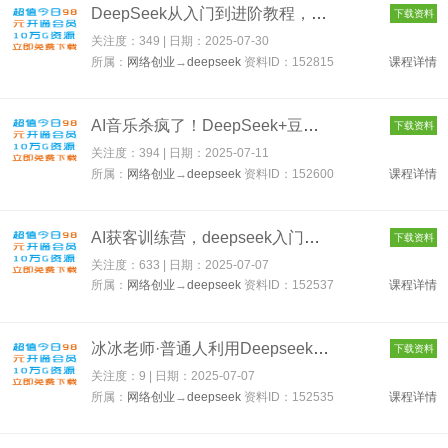
DeepSeek从入门到进阶教程，从入门到精通，快速上手指南 152815
下载资料
关注度：349 | 日期：
2025-07-30
所属：
网络创业
→
deepseek
资料ID：152815
课程详情
AI音乐杀疯了！DeepSeek+豆包，10分钟生成原创音乐MV，保姆级教程...
下载资料
关注度：394 | 日期：
2025-07-11
所属：
网络创业
→
deepseek
资料ID：152600
课程详情
AI获客训练营，deepseek入门到精通，2025让你拥有超能力 152537
下载资料
关注度：633 | 日期：
2025-07-07
所属：
网络创业
→
deepseek
资料ID：152537
课程详情
冰冰老师·普通人利用Deepseek自媒体创业，零基础友好，小白的AI...
下载资料
关注度：9 | 日期：
2025-07-07
所属：
网络创业
→
deepseek
资料ID：152535
课程详情