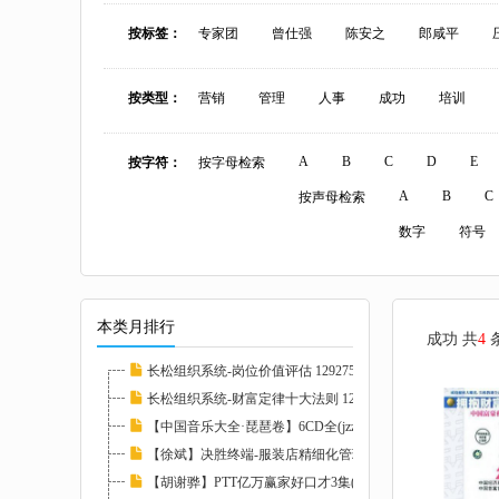
按标签：
专家团
曾仕强
陈安之
郎咸平
按类型：
营销
管理
人事
成功
培训
A
B
C
D
E
按字符：
按字母检索
A
B
C
按声母检索
数字
符号
本类月排行
成功 共
4
长松组织系统-岗位价值评估 129275
长松组织系统-财富定律十大法则 129273
【中国音乐大全·琵琶卷】6CD全(jzzl) 116827...
【徐斌】决胜终端-服装店精细化管理12讲(jzzl...
【胡谢骅】PTT亿万赢家好口才3集(jzzl) 11746...