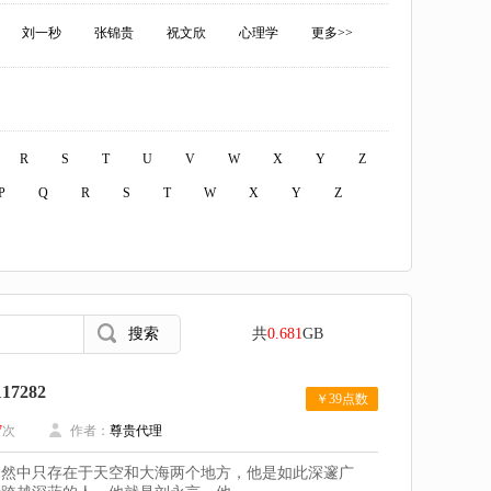
刘一秒
张锦贵
祝文欣
心理学
更多>>
R
S
T
U
V
W
X
Y
Z
P
Q
R
S
T
W
X
Y
Z
共
0.681
GB
7282
￥39点数
7
次
作者：
尊贵代理
大自然中只存在于天空和大海两个地方，他是如此深邃广