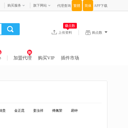
购买服务
旗下网站
代理查询
APP下载
赚点数
上传资料
购点数
心
加盟代理
购买VIP
插件市场
锦贵
金正昆
姜汝祥
傅佩荣
易钟