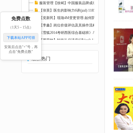
服装管理【徐斌】中国服装品牌成功运作3讲(jz...
【张英】医生的影响力6讲(jzzl) 118585
免费点数
【党新民】现场4M变更管理-如何防止品质异常的...
【李鑫】岗位价值评估及其操作流程培训RM格式...
（1天5－15点）
《雪狐2014考研西医综合基础班》AVI格式20讲(...
下载本站APP可得
【周思敏】时尚礼仪讲座6讲(jzzl) 117407
安装后点击"+"号，再
【胡立阳】华尔街大师胡立阳-炒股秘诀(jzzl) ...
点击"免费点数"
最新热门