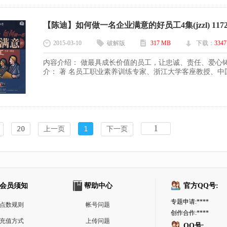
【陈迪】如何做一名企业满意的好员工4集(jzzl) 1172
2015-03-10
破解版
317 MB
下载：
3347
内容介绍： 做最具成长价值的员工，让忠诚、责任、爱心
介： 著 名员工职业素养训练专家、浙江大学客座教授、中国
20
上一页
1
下一页
会员须知
帮助中心
官方QQ号:
专题申请:****
点数规则
帐号问题
创作合作:****
充值方式
上传问题
QQ号: