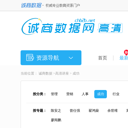
资源导航
首页
最
当前位置：
诚商数据
>
高清讲座
>
成功
按分类：
管理
营销
人事
成功
行业
按专题：
陈安之
曾仕强
翟鸿燊
余世维
廖阅鹏