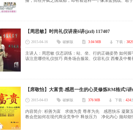
播，而在开赋之国成都，却有着这样一个像深蓝挑战、敢于跨
【周思敏】时尚礼仪讲座6讲(jzzl) 117407
2015-04-16
破解版
3.04 MB
下载：
382
主讲人：周思敏 仪态训练：站、坐、行的正确姿势 如何握
该注意哪些礼仪技巧 商务场合服装、仪容礼仪 西餐及中餐礼仪
【席敬怡】大富贵-感恩一生的心灵修炼RM格式5讲(jzzl)
2015-04-03
破解版
376 MB
下载：
424
内容简介: 积善为富 求德为贵 尊孝为先 感恩快乐 凝
教会您如何在现代商业竞争中 释放压力 净化内心 抛却烦恼 