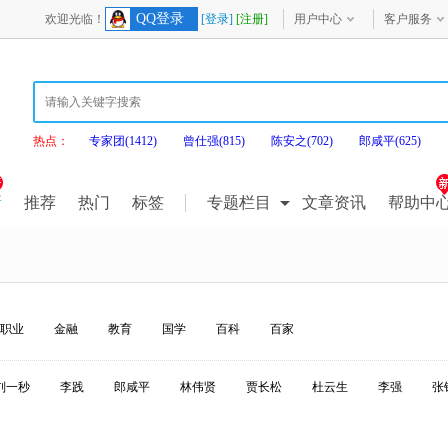
QQ登录
欢迎光临！
[登录]
[注册]
用户中心
客户服务
热点：
专家团(1412)
曾仕强(815)
陈安之(702)
郎咸平(625)
新
推荐
热门
标签
专题栏目
文章资讯
帮助中
职业
金融
教育
国学
百科
百家
刘一秒
李践
郎咸平
林伟贤
贾长松
杜云生
李强
张