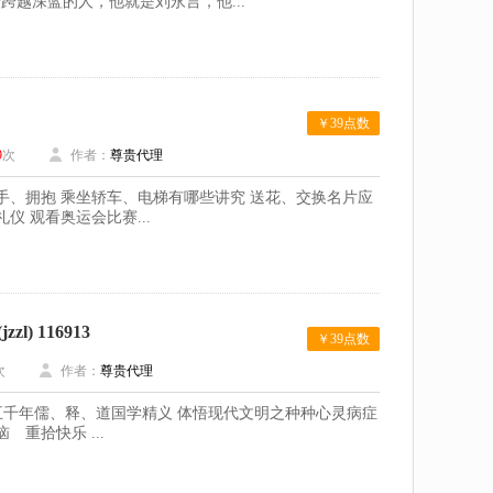
越深蓝的人，他就是刘永言，他...
￥39点数
9
次
作者：
尊贵代理
手、拥抱 乘坐轿车、电梯有哪些讲究 送花、交换名片应
 观看奥运会比赛...
 116913
￥39点数
次
作者：
尊贵代理
聚五千年儒、释、道国学精义 体悟现代文明之种种心灵病症
重拾快乐 ...