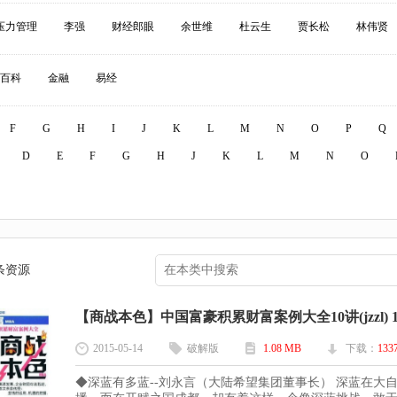
压力管理
李强
财经郎眼
余世维
杜云生
贾长松
林伟贤
百科
金融
易经
F
G
H
I
J
K
L
M
N
O
P
Q
D
E
F
G
H
J
K
L
M
N
O
条资源
【商战本色】中国富豪积累财富案例大全10讲(jzzl) 11
2015-05-14
破解版
1.08 MB
下载：
133
◆深蓝有多蓝--刘永言（大陆希望集团董事长） 深蓝在