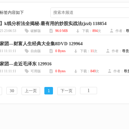
] 标签内容如下
k线分析法全揭秘-最有用的炒股实战法(jzzl) 118854
25 23:06:53
破解版
96.0 MB
下载：
894
次
作者：
 专家团—财富人生经典大全集8DVD 129964
11 11:11:11
自由版
0 Bytes
下载：
11
次
作者：
尊贵
 专家团—走近毛泽东 129916
11 11:11:11
可用版
0 Bytes
下载：
849
次
作者：
尊
30
上一页
1
下一页