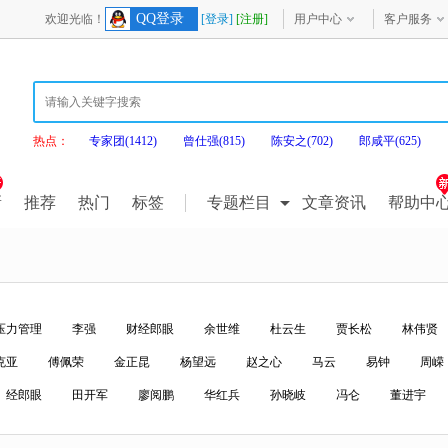
QQ登录
欢迎光临！
[登录]
[注册]
用户中心
客户服务
热点：
专家团(1412)
曾仕强(815)
陈安之(702)
郎咸平(625)
新
推荐
热门
标签
专题栏目
文章资讯
帮助中
压力管理
李强
财经郎眼
余世维
杜云生
贾长松
林伟贤
克亚
傅佩荣
金正昆
杨望远
赵之心
马云
易钟
周嵘
经郎眼
田开军
廖阅鹏
华红兵
孙晓岐
冯仑
董进宇