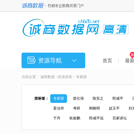
资源导航
首页
最
当前位置：
诚商数据
>
高清讲座
> 专家团
按标签：
专家团
曾仕强
陈安之
郎咸平
姜汝祥
考研
阎晓明
赵玉平
刘
于丹
狄振鹏
郎咸平说
百家讲坛