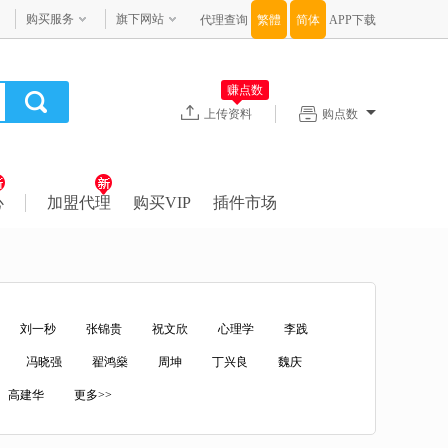
购买服务
旗下网站
代理查询
APP下载
赚点数
上传资料
购点数
心
加盟代理
购买VIP
插件市场
刘一秒
张锦贵
祝文欣
心理学
李践
冯晓强
翟鸿燊
周坤
丁兴良
魏庆
高建华
更多>>