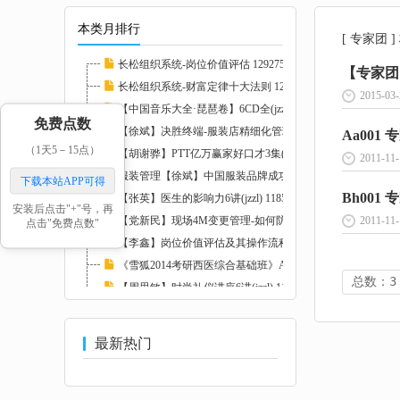
本类月排行
[ 专家团 
长松组织系统-岗位价值评估 129275
【专家团】
长松组织系统-财富定律十大法则 129273
2015-03-
【中国音乐大全·琵琶卷】6CD全(jzzl) 116827...
免费点数
【徐斌】决胜终端-服装店精细化管理12讲(jzzl...
Aa001
（1天5－15点）
【胡谢骅】PTT亿万赢家好口才3集(jzzl) 11746...
2011-11-
服装管理【徐斌】中国服装品牌成功运作3讲(jz...
下载本站APP可得
Bh001
【张英】医生的影响力6讲(jzzl) 118585
安装后点击"+"号，再
【党新民】现场4M变更管理-如何防止品质异常的...
2011-11-
点击"免费点数"
【李鑫】岗位价值评估及其操作流程培训RM格式...
《雪狐2014考研西医综合基础班》AVI格式20讲(...
总数：3
【周思敏】时尚礼仪讲座6讲(jzzl) 117407
【胡立阳】华尔街大师胡立阳-炒股秘诀(jzzl) ...
最新热门