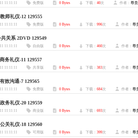
11 11:11:11
免费版
0 Bytes
下载：
40
次
作者：
尊贵
师礼仪-12 129555
11 11:11:11
免费版
0 Bytes
下载：
996
次
作者：
尊
关系 2DVD 129549
11 11:11:11
自由版
0 Bytes
下载：
460
次
作者：
尊
务礼仪-11 129557
11 11:11:11
共享版
0 Bytes
下载：
383
次
作者：
尊
效沟通-7 129565
11 11:11:11
免费版
0 Bytes
下载：
684
次
作者：
尊
务礼仪-20 129559
11 11:11:11
商业版
0 Bytes
下载：
693
次
作者：
尊
关礼仪-18 129560
11 11:11:11
可用版
0 Bytes
下载：
399
次
作者：
尊