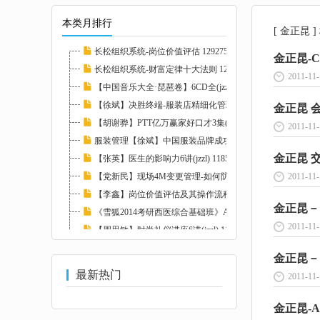
本类月排行
[ 金正昆 
长松组织系统-岗位价值评估 129275
金正昆-C社
长松组织系统-财富定律十大法则 129273
2011-11-
【中国音乐大全·琵琶卷】6CD全(jzzl) 116827...
【徐斌】决胜终端-服装店精细化管理12讲(jzzl...
金正昆 会展
【胡谢骅】PTT亿万赢家好口才3集(jzzl) 11746...
2011-11-
服装管理【徐斌】中国服装品牌成功运作3讲(jz...
金正昆 交
【张英】医生的影响力6讲(jzzl) 118585
【党新民】现场4M变更管理-如何防止品质异常的...
2011-11-
【李鑫】岗位价值评估及其操作流程培训RM格式...
金正昆－－
《雪狐2014考研西医综合基础班》AVI格式20讲(...
2011-11-
【周思敏】时尚礼仪讲座6讲(jzzl) 117407
【胡立阳】华尔街大师胡立阳-炒股秘诀(jzzl) ...
金正昆－－
最新热门
2011-11-
金正昆-A服