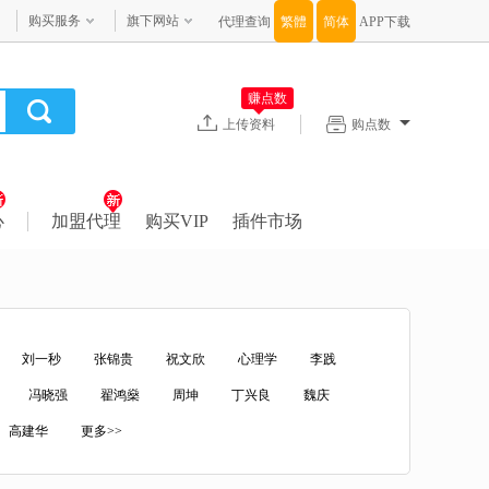
购买服务
旗下网站
代理查询
APP下载
赚点数
上传资料
购点数
心
加盟代理
购买VIP
插件市场
刘一秒
张锦贵
祝文欣
心理学
李践
冯晓强
翟鸿燊
周坤
丁兴良
魏庆
高建华
更多>>