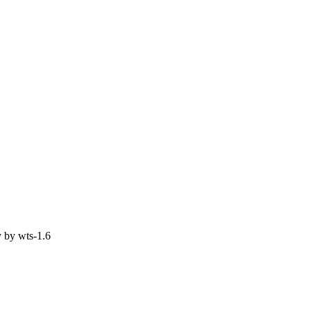
y by
wts-1.6