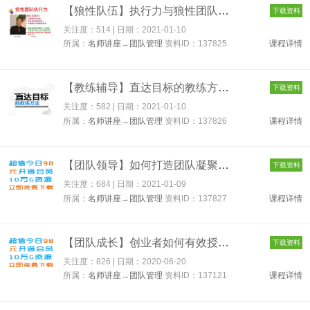
【狼性队伍】执行力与狼性团队的打造 137825
下载资料
关注度：514 | 日期：
2021-01-10
所属：
名师讲座
→
团队管理
资料ID：137825
课程详情
【教练辅导】直达目标的教练方法 137826
下载资料
关注度：582 | 日期：
2021-01-10
所属：
名师讲座
→
团队管理
资料ID：137826
课程详情
【团队领导】如何打造团队凝聚力与战斗力 137827
下载资料
关注度：684 | 日期：
2021-01-09
所属：
名师讲座
→
团队管理
资料ID：137827
课程详情
【团队成长】创业者如何有效授权团队？ 137121
下载资料
关注度：826 | 日期：
2020-06-20
所属：
名师讲座
→
团队管理
资料ID：137121
课程详情