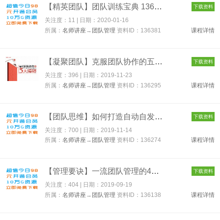
【精英团队】团队训练宝典 136381
下载资料
关注度：11 | 日期：
2020-01-16
所属：
名师讲座
→
团队管理
资料ID：136381
课程详情
【凝聚团队】克服团队协作的五大障碍 136295
下载资料
关注度：396 | 日期：
2019-11-23
所属：
名师讲座
→
团队管理
资料ID：136295
课程详情
【团队思维】如何打造自动自发的超强战斗力团队 136274
下载资料
关注度：700 | 日期：
2019-11-14
所属：
名师讲座
→
团队管理
资料ID：136274
课程详情
【管理要诀】一流团队管理的40条军规 136138
下载资料
关注度：404 | 日期：
2019-09-19
所属：
名师讲座
→
团队管理
资料ID：136138
课程详情