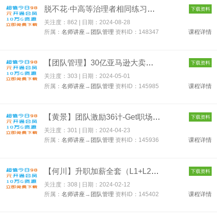
脱不花·中高等治理者相同练习营 148347
下载资料
关注度：862 | 日期：
2024-08-28
所属：
名师讲座
→
团队管理
资料ID：148347
课程详情
【团队管理】30亿亚马逊大卖团队管理体系，一套课帮你重塑管理体...
下载资料
关注度：303 | 日期：
2024-05-01
所属：
名师讲座
→
团队管理
资料ID：145985
课程详情
【黄景】团队激励36计-Get职场竞争力，进阶管理高手 145936
下载资料
关注度：301 | 日期：
2024-04-23
所属：
名师讲座
→
团队管理
资料ID：145936
课程详情
【何川】升职加薪全套（L1+L2+L3）视频讲座课程团队管理职业生涯...
下载资料
关注度：308 | 日期：
2024-02-12
所属：
名师讲座
→
团队管理
资料ID：145402
课程详情