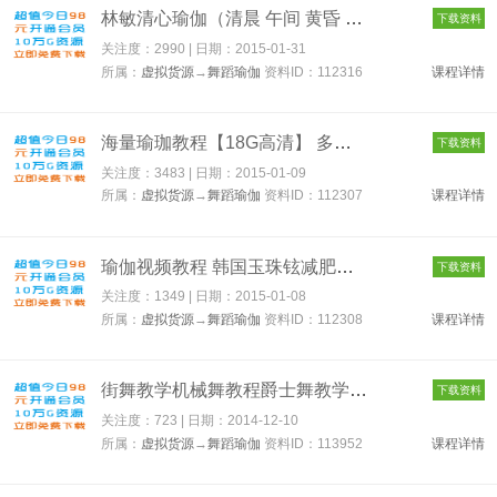
林敏清心瑜伽（清晨 午间 黄昏 睡前）（全套）视频教程 112316
下载资料
关注度：2990 | 日期：
2015-01-31
所属：
虚拟货源
→
舞蹈瑜伽
资料ID：112316
课程详情
海量瑜珈教程【18G高清】 多套经典高品质超清瑜伽视频热卖初学入...
下载资料
关注度：3483 | 日期：
2015-01-09
所属：
虚拟货源
→
舞蹈瑜伽
资料ID：112307
课程详情
瑜伽视频教程 韩国玉珠铉减肥瑜伽 原版中字+普通话配音 双版本 1...
下载资料
关注度：1349 | 日期：
2015-01-08
所属：
虚拟货源
→
舞蹈瑜伽
资料ID：112308
课程详情
街舞教学机械舞教程爵士舞教学舞蹈教程鬼步舞教学街舞教程合集 1...
下载资料
关注度：723 | 日期：
2014-12-10
所属：
虚拟货源
→
舞蹈瑜伽
资料ID：113952
课程详情