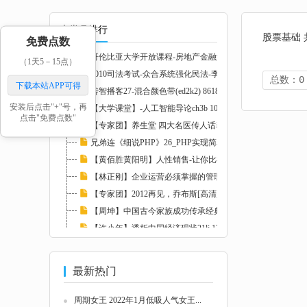
本类月排行
股票基础 
免费点数
哥伦比亚大学开放课程-房地产金融学 I(ed2k2)...
（1天5－15点）
2010司法考试-众合系统强化民法-李建伟.mp3(e...
总数：0
下载本站APP可得
传智播客27-混合颜色带(ed2k2) 86182
安装后点击"+"号，再
【大学课堂】-人工智能导论ch3b 108419
点击"免费点数"
【专家团】养生堂 四大名医传人话养生21lj 83...
兄弟连《细说PHP》26_PHP实现简单计算器(ed2k...
【黄佰胜黄阳明】人性销售-让你比神更会卖21l...
【林正刚】企业运营必须掌握的管理工具 11324...
【专家团】2012再见，乔布斯[高清]llxl 82372...
【周坤】中国古今家族成功传承经典案例21lj 8...
【许小年】透析中国经济现状21lj 124684
【罗云】企业安全文化建设21lj 122077
最新热门
周期女王 2022年1月低吸人气女王...