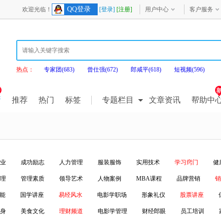
QQ登录
欢迎光临！
[登录]
[注册]
用户中心
客户服务
热点：
专家团(683)
曾仕强(672)
郎咸平(618)
短视频(596)
新
推荐
热门
标签
专题栏目
文章资讯
帮助中
业
成功励志
人力管理
服装服饰
实用技术
学习窍门
健
理
管理素质
领导艺术
人物案例
MBA课程
品牌营销
销
潜能
国学讲座
易经风水
电影学职场
形象礼仪
股票讲座
身
美食文化
理财频道
电影学管理
财经郎眼
员工培训