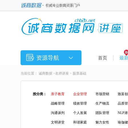
资源导航
首页
最
当前位置：
诚商数据
>
名师讲座
>
股票基础
按分类：
亲子教育
企业管理
市场营销
致富创
战略管理
绩效管理
生产物流
品质管
沟通谈判
个人发展
团队管理
NLP
文明讲堂
和谐家庭
魅力女性
瑜伽健