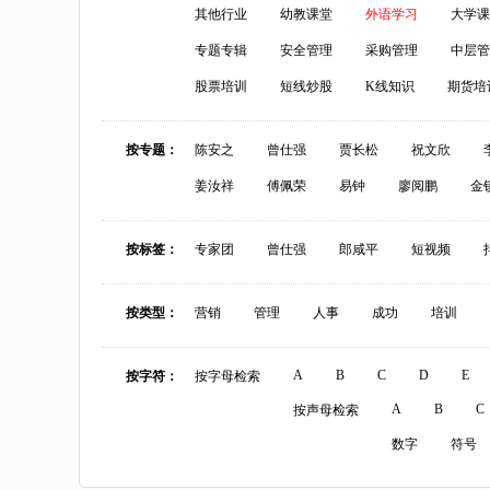
其他行业
幼教课堂
外语学习
大学课
专题专辑
安全管理
采购管理
中层管
股票培训
短线炒股
K线知识
期货培
按专题：
陈安之
曾仕强
贾长松
祝文欣
姜汝祥
傅佩荣
易钟
廖阅鹏
金
按标签：
专家团
曾仕强
郎咸平
短视频
按类型：
营销
管理
人事
成功
培训
A
B
C
D
E
按字符：
按字母检索
A
B
C
按声母检索
数字
符号