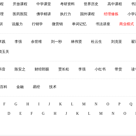
程
开放课程
中学课堂
考研资料
世界历史
高中课程
书
理
医药医院
佛学精讲
执行力
国外课程
经理修炼
小学
训
说服力
行销学
微营销
单词记忆
书法讲座
商业模式
李践
李强
余世维
刘一秒
林伟贤
杜云生
刘克亚
翟
锁玉关
抖音
陈安之
财经郎眼
贾长松
李强
小红书
带货
读
百科
金融
易经
技术
F
G
H
I
J
K
L
M
N
O
P
Q
D
E
F
G
H
J
K
L
M
N
O