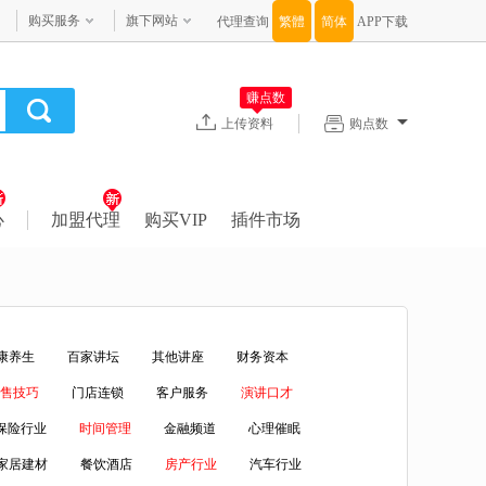
购买服务
旗下网站
代理查询
APP下载
赚点数
上传资料
购点数
心
加盟代理
购买VIP
插件市场
康养生
百家讲坛
其他讲座
财务资本
售技巧
门店连锁
客户服务
演讲口才
保险行业
时间管理
金融频道
心理催眠
家居建材
餐饮酒店
房产行业
汽车行业