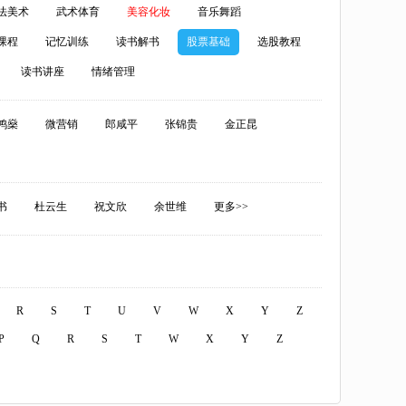
法美术
武术体育
美容化妆
音乐舞蹈
课程
记忆训练
读书解书
股票基础
选股教程
读书讲座
情绪管理
鸿燊
微营销
郎咸平
张锦贵
金正昆
书
杜云生
祝文欣
余世维
更多>>
R
S
T
U
V
W
X
Y
Z
P
Q
R
S
T
W
X
Y
Z