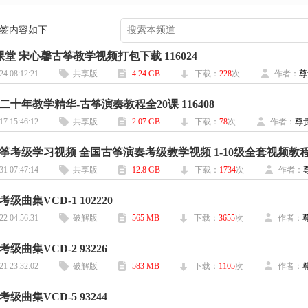
 标签内容如下
课堂 宋心馨古筝教学视频打包下载 116024
24 08:12:21
共享版
4.24 GB
下载：
228
次
作者：
尊
十年教学精华-古筝演奏教程全20课 116408
17 15:46:12
共享版
2.07 GB
下载：
78
次
作者：
尊
筝考级学习视频 全国古筝演奏考级教学视频 1-10级全套视频教程 1
31 07:47:14
共享版
12.8 GB
下载：
1734
次
作者：
级曲集VCD-1 102220
22 04:56:31
破解版
565 MB
下载：
3655
次
作者：
级曲集VCD-2 93226
21 23:32:02
破解版
583 MB
下载：
1105
次
作者：
级曲集VCD-5 93244