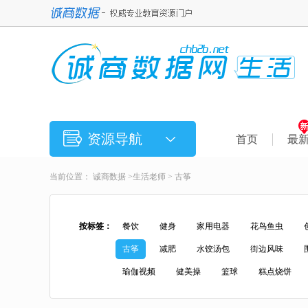
资源导航
首页
最
当前位置：
诚商数据
>
生活老师
> 古筝
按标签：
餐饮
健身
家用电器
花鸟鱼虫
古筝
减肥
水饺汤包
街边风味
瑜伽视频
健美操
篮球
糕点烧饼