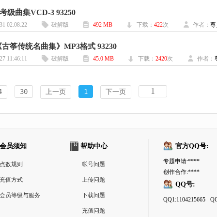
级曲集VCD-3 93250
31 02:08:22
破解版
492 MB
下载：
422
次
作者：
尊
古筝传统名曲集》MP3格式 93230
27 11:46:11
破解版
45.0 MB
下载：
2420
次
作者：
4
30
上一页
1
下一页
会员须知
帮助中心
官方QQ号:
专题申请:****
点数规则
帐号问题
创作合作:****
充值方式
上传问题
QQ号:
会员等级与服务
下载问题
QQ1:1104215665
QQ
充值问题