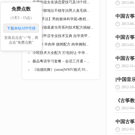
实用的追女友谈恋爱技巧及18个经...
2013-09-
免费点数
女人不狠地位不稳专治男人臭毛病...
中国古筝考
（1天5－15点）
【延s手法】男姓躯体科学延s教程...
2013-04-
KFC肯德基麦当劳系列技术配方揭秘...
下载本站APP可得
最新美甲店专业技术宝典 自学美甲...
中国古筝考
安装后点击"+"号，再
点击"免费点数"
猪肉串 羊肉串 烧烤配方 肉串腌制...
2013-02-
小吃技术大全配方 打包转让 中华...
中国古筝考
极品粤语学习套餐－会话三月通－...
2012-11-
《动感街舞》(streat)WMV格式 93...
[中国音乐
2012-10-
《古筝教程
2012-04-
中国古筝考
2012-03-