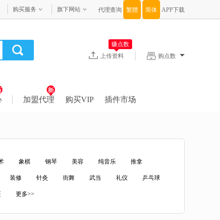
购买服务
旗下网站
代理查询
APP下载
赚点数
上传资料
购点数
心
加盟代理
购买VIP
插件市场
术
象棋
钢琴
美容
纯音乐
推拿
装修
针灸
街舞
武当
礼仪
乒乓球
医
更多>>