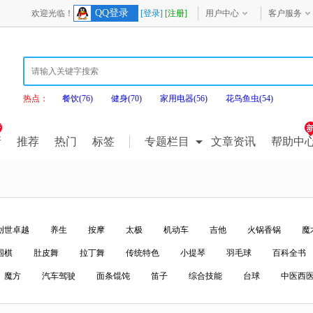
QQ登录
欢迎光临！
[登录]
[注册]
用户中心
客户服务
热点：
餐饮(76)
健身(70)
家用电器(56)
花鸟鱼虫(54)
新
推荐
热门
标签
专题栏目
文章资讯
帮助中
创世卓越
养生
按摩
太极
机动车
吉他
火锅香锅
魔
围棋
肚皮舞
拉丁舞
传统特色
小提琴
羽毛球
百科全书
魔方
汽车驾驶
面条馄饨
笛子
综合技能
台球
中医西