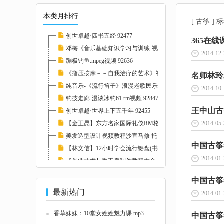
本类月排行
[ 古筝 ]
创世卓越·四书五经 92477
365在线
邓梅《音乐基础知识学习与训练-视唱练耳》2CD...
2014-12-
蹦极钓鱼.mpeg视频 92636
《指压按摩－－自我治疗的艺术》视频教学 103...
名师林玲二
纯音乐-《流行笛子》浪漫老歌民乐2CD 93251
2014-10-
钓技走廊-漫谈冰钓61.rm视频 92847
王中山古
创世卓越·世界上下五千年 92455
【金正昆】东方名家国际礼仪RM格式20讲 10226...
2014-05-
美发造型设计视频教程沙宣马修 托尼盖 名师集...
中国古筝考
【林文信】12小时学会流行键盘(书+视频)全集 ...
2014-01-
【创业技术】手工皂制作教程大全 113628
【无损音乐】世界上最动听的歌曲 超级天籁系列...
中国古筝考
最新热门
2014-01-
香草妹妹：10堂女姓姓魅力课.mp3...
中国古筝考