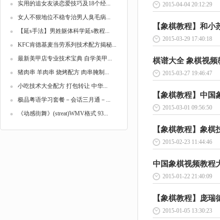
实用的追女友谈恋爱技巧及18个经...
2015-04-04 20:12:29
女人不狠地位不稳专治男人臭毛病...
【象棋教程】和小苏学
【延s手法】男姓躯体科学延s教程...
2015-03-29 17:40:18
KFC肯德基麦当劳系列技术配方揭秘...
最新美甲店专业技术宝典 自学美甲...
棋谱大全 象棋视频教
猪肉串 羊肉串 烧烤配方 肉串腌制...
2015-03-27 19:46:47
小吃技术大全配方 打包转让 中华...
【象棋教程】中国象棋
极品粤语学习套餐－会话三月通－...
2015-03-01 09:56:50
《动感街舞》(streat)WMV格式 93...
【象棋教程】象棋技巧
2015-02-23 11:44:46
中国象棋视频教程大全
2015-01-22 21:40:09
【象棋教程】庞瑞德-
2015-01-05 13:30:23