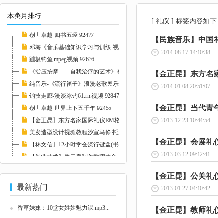
本类月排行
[ 礼仪 ] 标签内容如下
创世卓越·四书五经 92477
【民族音乐】中国礼仪
邓梅《音乐基础知识学习与训练-视唱练耳》2CD...
2014-08-17 14:10:38
蹦极钓鱼.mpeg视频 92636
《指压按摩－－自我治疗的艺术》视频教学 103...
【金正昆】东方名家国
纯音乐-《流行笛子》浪漫老歌民乐2CD 93251
2014-01-08 20:51:07
钓技走廊-漫谈冰钓61.rm视频 92847
【金正昆】当代青年礼
创世卓越·世界上下五千年 92455
【金正昆】东方名家国际礼仪RM格式20讲 10226...
2013-12-23 10:44:54
美发造型设计视频教程沙宣马修 托尼盖 名师集...
【金正昆】会展礼仪6讲
【林文信】12小时学会流行键盘(书+视频)全集 ...
2013-03-12 09:12:41
【创业技术】手工皂制作教程大全 113628
【无损音乐】世界上最动听的歌曲 超级天籁系列...
【金正昆】公关礼仪RM
最新热门
2013-01-27 04:10:42
香草妹妹：10堂女姓姓魅力课.mp3...
【金正昆】教师礼仪W