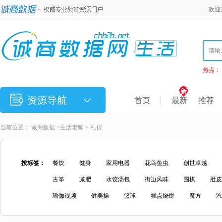
欢迎
热点：
资源导航
首页
最新
推荐
当前位置：
诚商数据
>
生活老师
> 礼仪
按标签：
餐饮
健身
家用电器
花鸟鱼虫
创世卓越
古筝
减肥
水饺汤包
街边风味
围棋
肚皮
瑜伽视频
健美操
篮球
糕点烧饼
魔方
汽