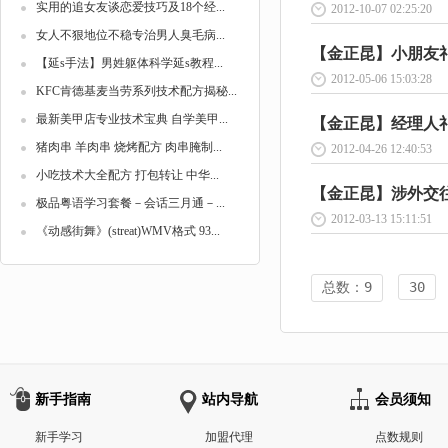
实用的追女友谈恋爱技巧及18个经...
2012-10-07 02:25:20
女人不狠地位不稳专治男人臭毛病...
【金正昆】小朋友礼仪4
【延s手法】男姓躯体科学延s教程...
2012-05-06 15:03:28
KFC肯德基麦当劳系列技术配方揭秘...
最新美甲店专业技术宝典 自学美甲...
【金正昆】经理人礼仪6
猪肉串 羊肉串 烧烤配方 肉串腌制...
2012-04-26 12:40:53
小吃技术大全配方 打包转让 中华...
【金正昆】涉外交往礼
极品粤语学习套餐－会话三月通－...
2012-03-13 15:11:51
《动感街舞》(streat)WMV格式 93...
总数：9
30
新手指南
站内导航
会员须知
新手学习
加盟代理
点数规则