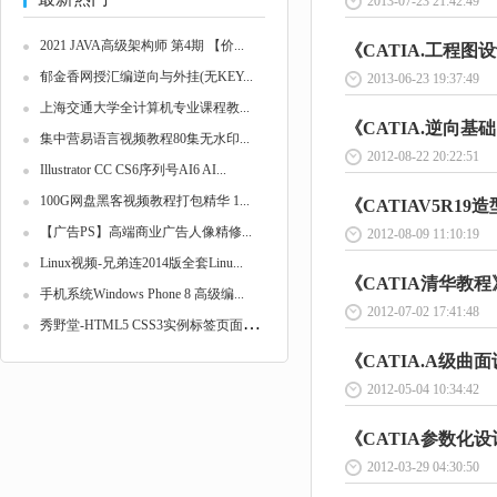
2013-07-23 21:42:49
2021 JAVA高级架构师 第4期 【价...
《CATIA.工程图设计
郁金香网授汇编逆向与外挂(无KEY...
2013-06-23 19:37:49
上海交通大学全计算机专业课程教...
《CATIA.逆向基础》
集中营易语言视频教程80集无水印...
2012-08-22 20:22:51
Illustrator CC CS6序列号AI6 AI...
100G网盘黑客视频教程打包精华 1...
《CATIAV5R19造
【广告PS】高端商业广告人像精修...
2012-08-09 11:10:19
Linux视频-兄弟连2014版全套Linu...
《CATIA清华教程》
手机系统Windows Phone 8 高级编...
2012-07-02 17:41:48
秀
野堂-HTML5 CSS3实例标签页面精...
《CATIA.A级曲面设
2012-05-04 10:34:42
《CATIA参数化设计
2012-03-29 04:30:50