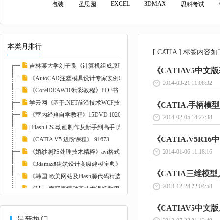
EXCEL
3DMAX
包装
圣思园
思科考试
本类月排行
[ CATIA ] 标签内容如
吉林某大学刘子良《计算机组成原理》48讲+2讲...
《CATIAV5中文
《AutoCAD注塑模具设计专家实例精讲》 91666
2014-03-21 11:08:32
《CorelDRAW10精彩教程》PDF书 92183
学云网《基于.NET前沿技术WCF技术开发HIS自动...
《CATIA.手柄模型》
《室内经典自学教程》15DVD 102097
2014-02-05 14:27:38
[Flash.CS3动画制作从新手到高手]光盘 91992
《CATIA.V5R16
《CATIA.V5.进阶课程》 91673
《婚纱照PS处理技术精粹》avi格式11讲 102074...
2014-01-06 11:18:16
《3dsmax8建筑设计高级建模宝典》光盘 91959
《CATIA三维模型
《韩国·欧美网站及Flash源代码精选》7DVD 10...
2013-12-24 22:04:58
《Maya面部表情动画技术训练教程》 91912
proe4培训教材电子教案 91720
《CATIAV5中文版
最新热门