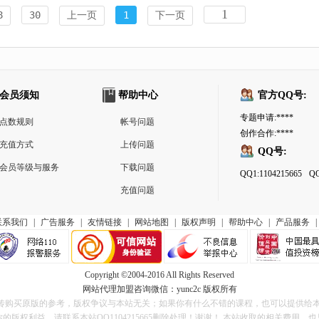
8
30
上一页
1
下一页
会员须知
帮助中心
官方QQ号:
专题申请:****
点数规则
帐号问题
创作合作:****
充值方式
上传问题
QQ号:
会员等级与服务
下载问题
QQ1:1104215665
QQ
充值问题
联系我们
|
广告服务
|
友情链接
|
网站地图
|
版权声明
|
帮助中心
|
产品服务
|
Copyright ©2004-2016 All Rights Reserved
网站代理加盟咨询微信：yunc2c 版权所有
传购买原版的参考，版权争议与本站无关；如果你有什么不错的课程，也可以提供给本
的版权利益，请联系本站QQ1104215665删除处理！谢谢！ 本站收取的相关费用，