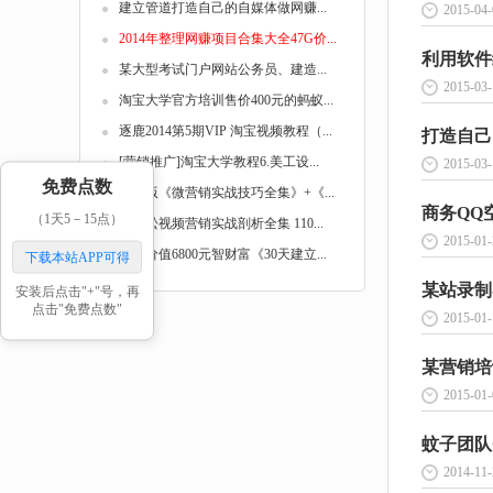
建立管道打造自己的自媒体做网赚...
2015-04-
2014年整理网赚项目合集大全47G价...
利用软件
某大型考试门户网站公务员、建造...
2015-03-
淘宝大学官方培训售价400元的蚂蚁...
逐鹿2014第5期VIP 淘宝视频教程（...
打造自己
[营销推广]淘宝大学教程6.美工设...
2015-03-
免费点数
最新版《微营销实战技巧全集》+《...
商务QQ
（1天5－15点）
陈松松视频营销实战剖析全集 110...
2015-01-
最新价值6800元智财富《30天建立...
下载本站APP可得
某站录制
安装后点击"+"号，再
点击"免费点数"
2015-01-
某营销培训
2015-01-
蚊子团队Q
2014-11-