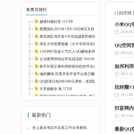
本类月排行
[ QQ空间
越暴利越好卖 111768
小米QQ
图腾团队2015年1月9-10日南京互联网低调牛人分...
2016-05-
屠龙团队淘宝客VIP实战减肥药教程高清完整版_...
淘宝大学收费视频《火牛学院培训课程》全部课...
QQ空间
15分钟打造超人气红人QQ赚钱多种方法 111769
2016-01-
企业微博营销运营实战流程 104140
如何利用
新手长期正规利用静观挂机软件全自动挂机低调...
编程赚钱-百度开发开放平台真正赚钱实例视频教...
2015-11-
QQ部落日创300-600元课程，某团队4月VIP培训（...
玩转圈VI
天草破解全 集 57328
2015-06-
阿国VIP培训2014全部YY录音+笔记+资料（1-12月...
国内第一本微博营销的实战书 值得一看 104144...
最新热门
2015-04-
史上最全淘宝开店美工PS全系教程...
最新QQ