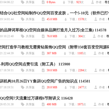
03 04:06:22
共享版
0 Bytes
下载：
923
次
作者：
尊
结合QQ社空间站制作QQ空间百变皮肤，一个5-10元（软件已打包） 
19 14:01:44
共享版
45.0 MB
下载：
1578
次
作者：
的品牌词草根QQ空间自媒体品牌打造月入过万(全三集) 114578
10 10:22:40
共享版
76.0 MB
下载：
304
次
作者：
空间打造学习教程无需黄钻装饰QQ空间（附带350套百变空间源码） 
21 22:44:39
共享版
307 MB
下载：
1185
次
作者：
-利用QQ空间点赞引流（附工具） 115900
17 18:59:11
共享版
59.0 MB
下载：
2284
次
作者：
机构10月26日YY集训QQ空间广告的知识点 114581
07 18:19:51
共享版
20.0 MB
下载：
2477
次
作者：
Q空间7天流量过万课程6节附讲义 116428
26 05:31:38
共享版
400 MB
下载：
1975
次
作者：