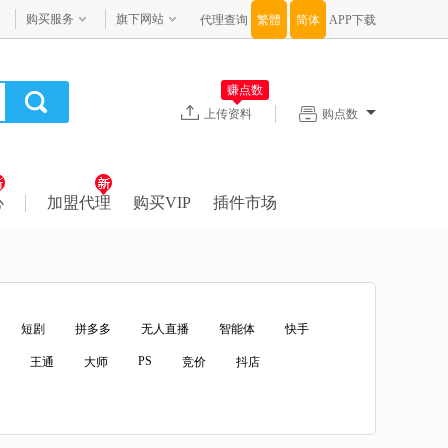
购买服务
旗下网站
代理查询
APP下载
赚点数
上传资料
购点数
心
加盟代理
购买VIP
插件市场
短剧
拼多多
无人直播
智能体
快手
PS
王通
大师
竞价
抖店