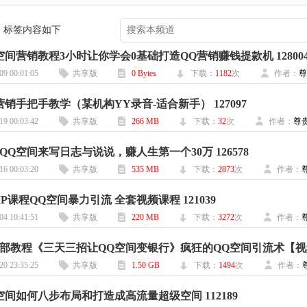
 ] 标签内容如下
空间营销教程3小时让你学会0基础打造QQ营销赚钱提款机 12800
09 00:01:05
共享版
0 Bytes
下载：
1182
次
作者：
尊
营销手把手教学（某机构YY录音-适合新手） 127097
19 00:03:42
共享版
266 MB
下载：
32
次
作者：
尊
QQ空间来写日志与说说，赚人生第一个30万 126578
16 00:03:20
共享版
535 MB
下载：
2873
次
作者：
P课程QQ空间暴力引流 全套视频课程 121039
04 10:41:51
共享版
220 MB
下载：
3272
次
作者：
20 23:35:25
共享版
1.50 GB
下载：
1494
次
作者：
空间如何八步布局和打造成高流量超级空间 112189