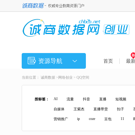
资源导航
首页
最
当前位置：
诚商数据
>
网络创业
> QQ空间
AI
按标签：
流量
抖音
直播
短视频
自媒体
王紫杰
直播带货
扣子
ip
coze
11
营销推广
豆包