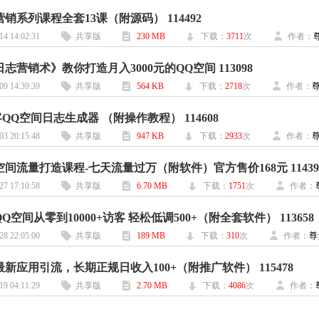
销系列课程全套13课（附源码） 114492
14 14:02:31
共享版
230 MB
下载：
3711
次
作者：
志营销术》教你打造月入3000元的QQ空间 113098
09 14:39:39
共享版
564 KB
下载：
2718
次
作者：
QQ空间日志生成器 （附操作教程） 114608
03 20:15:48
共享版
947 KB
下载：
2933
次
作者：
空间流量打造课程-七天流量过万（附软件）官方售价168元 11439
27 17:10:58
共享版
6.70 MB
下载：
1751
次
作者：
Q空间从零到10000+访客 轻松低调500+（附全套软件） 113658
28 22:05:00
共享版
189 MB
下载：
310
次
作者：
尊
最新应用引流，长期正规日收入100+（附推广软件） 115478
19 04:11:29
共享版
2.70 MB
下载：
4086
次
作者：