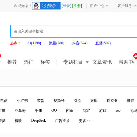
QQ登录
欢迎光临！
[登录]
[注册]
用户中心
客户服务
热点：
AI(1198)
流量(786)
抖音(624)
直播(597)
新
推荐
热门
标签
专题栏目
文章资讯
帮助中
电商
小红书
带货
视频号
引流
剪辑
刘克亚
微信
QQ
seo
百度
亚马逊
千川
闲鱼
商家
游戏
同城
DeepSeek
即梦
剪映
广告投放
更多>>