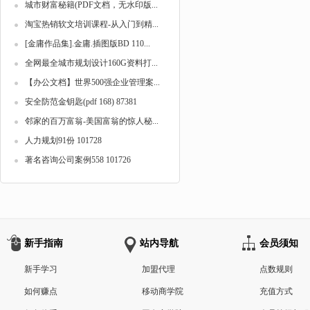
城市财富秘籍(PDF文档，无水印版...
淘宝热销软文培训课程-从入门到精...
[金庸作品集].金庸.插图版BD 110...
全网最全城市规划设计160G资料打...
【办公文档】世界500强企业管理案...
安全防范金钥匙(pdf 168) 87381
邻家的百万富翁-美国富翁的惊人秘...
人力规划91份 101728
著名咨询公司案例558 101726
新手指南
站内导航
会员须知
新手学习
加盟代理
点数规则
如何赚点
移动商学院
充值方式