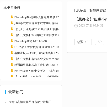
本类月排行
[ 思多金 ] 标签内容
Photoshop数码摄影人像照片精修 127237
【思多金】妖股小作
少林寺武术百科全书武术学习秘籍(全4冊pdf) 1...
2023-07-21 09:34:32
【泛舟】泛舟战法 经典首战 经典再战 126393
【办公文档】培训学校管理制度大全-26份 1078...
Photoshop画笔圣经 126294
总数：1
30
UG产品开发快捷命令速查通 126108
名师讲坛—Oracle开发实战经典 126474
【办公文档】各行各业安全生产资料大全-新增1...
精通网络视频核心开发技术 126476
PowerPoint 2007中文版入门·提高·精通 1272...
【马佳彬】 马 道微信——全面拆解微信营销模...
Photoshop CS5中文版特效设计经典150例 12115...
最新热门
20万张高清装修图打包部分带施工...