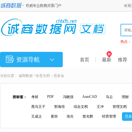
欢迎
热点：
资源导航
首页
最新
推荐
当前位置：
诚商数据
>
珍贵文档
> 思多金
PDF
AutoCAD
按标签：
考研
冯晓强
马云
理财
黑马王子
郭海培
综合文档
王冲
管理文档
王成义
黄崇
张兵
曾光辉
经营管理
思多