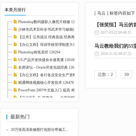
本类月排行
[ 马云 ] 标签内容如下
Photoshop数码摄影人像照片精修 127237
【张笑恒】马云的首富
少林寺武术百科全书武术学习秘籍(全4冊pdf) 1...
2017-03-22 09:48:15
【泛舟】泛舟战法 经典首战 经典再战 126393
【办公文档】培训学校管理制度大全-26份 1078...
马云教给我们的55堂
Photoshop画笔圣经 126294
2016-11-02 09:47:25
UG产品开发快捷命令速查通 126108
名师讲坛—Oracle开发实战经典 126474
总数：2
30
【办公文档】各行各业安全生产资料大全-新增1...
精通网络视频核心开发技术 126476
PowerPoint 2007中文版入门·提高·精通 1272...
【马佳彬】 马 道微信——全面拆解微信营销模...
Photoshop CS5中文版特效设计经典150例 12115...
最新热门
20万张高清装修图打包部分带施工...