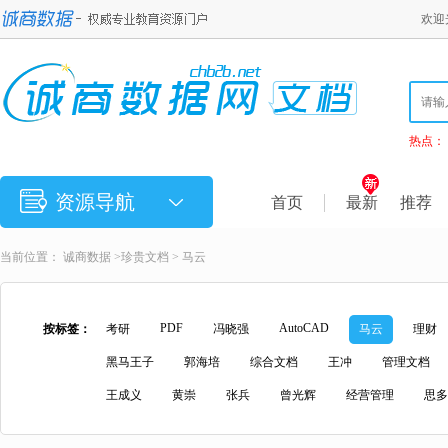
欢迎
热点：
资源导航
首页
最新
推荐
当前位置：
诚商数据
>
珍贵文档
> 马云
PDF
AutoCAD
按标签：
考研
冯晓强
马云
理财
黑马王子
郭海培
综合文档
王冲
管理文档
王成义
黄崇
张兵
曾光辉
经营管理
思多