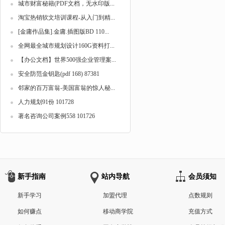
城市财富秘籍(PDF文档，无水印版...
淘宝热销软文培训课程-从入门到精...
[金庸作品集].金庸.插图版BD 110...
全网最全城市规划设计160G资料打...
【办公文档】世界500强企业管理案...
安全防范金钥匙(pdf 168) 87381
邻家的百万富翁-美国富翁的惊人秘...
人力规划91份 101728
著名咨询公司案例558 101726
新手指南
站内导航
会员须知
新手学习
加盟代理
点数规则
如何赚点
移动商学院
充值方式