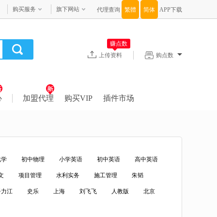
购买服务
旗下网站
代理查询
APP下载
赚点数
上传资料
购点数
心
加盟代理
购买VIP
插件市场
化学
初中物理
小学英语
初中英语
高中英语
文
项目管理
水利实务
施工管理
朱韬
吾力江
史乐
上海
刘飞飞
人教版
北京