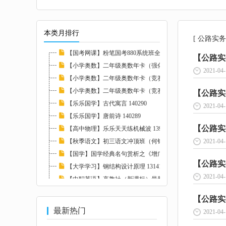
本类月排行
[ 公路实务
【国考网课】粉笔国考880系统班全套 139008
【公路实
【小学奥数】二年级奥数年卡（强化班）全45讲...
2021-04-
【小学奥数】二年级奥数年卡（竞赛班）全46讲...
【小学奥数】二年级奥数年卡（竞赛班）全45讲...
【公路实
【乐乐国学】古代寓言 140290
2021-04-
【乐乐国学】唐前诗 140289
【公路实
【高中物理】乐乐天天练机械波 139711
【秋季语文】初三语文冲顶班（何铮铮）名师讲...
2021-04-
【国学】国学经典名句赏析之《增广贤文》 132...
【公路实
【大学学习】钢结构设计原理 131410
2021-04-
【中职英语】高教社（新课标）最新洋葱中职课...
【黄明峰】消防精讲班全套 147374
【公路实
最新热门
2021-04-