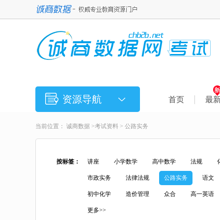
资源导航
首页
最
当前位置：
诚商数据
>
考试资料
> 公路实务
按标签：
讲座
小学数学
高中数学
法规
市政实务
法律法规
公路实务
语文
初中化学
造价管理
众合
高一英语
更多>>