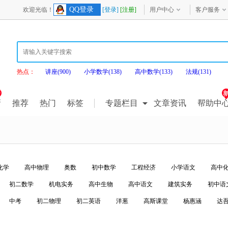
QQ登录
欢迎光临！
[登录]
[注册]
用户中心
客户服务
热点：
讲座(900)
小学数学(138)
高中数学(133)
法规(131)
新
推荐
热门
标签
专题栏目
文章资讯
帮助中
化学
高中物理
奥数
初中数学
工程经济
小学语文
高中
初二数学
机电实务
高中生物
高中语文
建筑实务
初中语
中考
初二物理
初二英语
洋葱
高斯课堂
杨惠涵
达