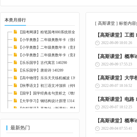
本类月排行
[ 高斯课堂 ] 标签内
【国考网课】粉笔国考880系统班全套 139008
【高斯课堂】工图 14
【小学奥数】二年级奥数年卡（强化班）全45讲...
2022-09-09 18:01:26
【小学奥数】二年级奥数年卡（竞赛班）全46讲...
【小学奥数】二年级奥数年卡（竞赛班）全45讲...
【高斯课堂】概率论与
【乐乐国学】古代寓言 140290
2022-09-09 17:55:23
【乐乐国学】唐前诗 140289
【高斯课堂】大学模拟
【高中物理】乐乐天天练机械波 139711
【秋季语文】初三语文冲顶班（何铮铮）名师讲...
2022-09-07 18:16:52
【国学】国学经典名句赏析之《增广贤文》 132...
【高斯课堂】电路 14
【大学学习】钢结构设计原理 131410
2022-09-07 18:12:25
【中职英语】高教社（新课标）最新洋葱中职课...
【黄明峰】消防精讲班全套 147374
【高斯课堂】概率论 1
最新热门
2022-09-04 07:55:41