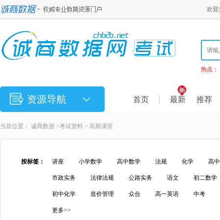
欢迎
热点：
资源导航
首页
最新
推荐
当前位置：
诚商数据
>
考试资料
> 高斯课堂
按标签：
讲座
小学数学
高中数学
法规
化学
高中
市政实务
法律法规
公路实务
语文
初二数学
初中化学
造价管理
众合
高一英语
中考
更多>>