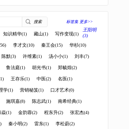
标签集 更多>>
王阳明
知识精华(1)
藏山(1)
写作变现(1)
(3)
6)
李才文(10)
秦王会(15)
华杉(10)
陈默(3)
许维素(1)
汤小小(1)
刘丰(7)
鲁法庭(1)
胡光书(1)
郑毓煌(2)
1)
王存乐(1)
中医(2)
名医(1)
学(1)
营销秘笈(1)
口才艺术(0)
施琪嘉(8)
陈志武(1)
南希经典(1)
焱(1)
金韵蓉(2)
程东升(2)
张宏杰(4)
)
秦小明(2)
雷东(1)
李松蔚(2)