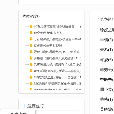
本类月排行
[ 李力刚 
WTH天使与魔鬼[全60集](播音——曲敬国) 1116...
珍妮之吻
创业年代 10集 111411
【音频讲座】翟鸿燊-孝道篇 108241
半镜(3)
红旗渠的故事 111536
朱昂(1)
野枪 [播音-晨诵无声] 001-095全集 111029
吴鞠通《温病条辨》原文朗读 111371
许浚(6)
乱三国第六卷之西顾强羌 (播音-鼎韵佳音工作室...
韩秀云(5
迷失乐园[全24集](播音——哈哈笑) 111604
情绪管理[全集](播音——曾仕强) 111524
中医书(1
EBC5播讲.漂流密室.16集全.MP3 111494
周小宽(1
秦始皇(粤语)[全42集](播音——李伟英) 11152...
二号首长1[全61集](播音——袁博) 111678
荣格(1)
最新热门
吴晓波(1