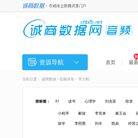
资源导航
首页
最
当前位置：
诚商数据
>
音频讲座
> 李力刚
AI
按标签：
读书
心理学
刘克亚
投资
小程序
郦波
李笑来
秦王会
留学
李熙墨
刘丰
凯叔
经营