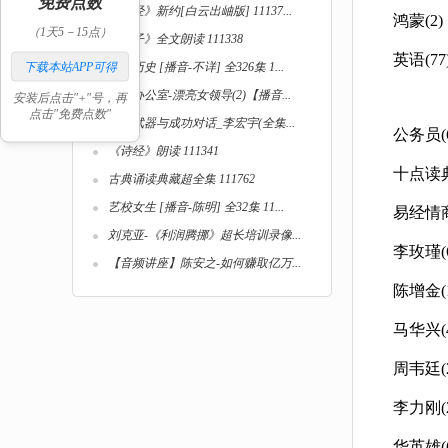
免费点数
《圣经》新约[白云出岫版] 11137...
鸿蒙(2)
（1天5－15点）
《孟子》全文朗读 111338
英语(77
下载本站APP可得
世界历史 [播音-不详] 全326集 1...
燃情办公室-漂亮女领导(2)【播音...
安装后点击"+"号，再
点击"免费点数"
商战武器与成功对话_李宏宇(全集...
公务员(6
《诗经》朗读 111341
十点读典
古典诵读典藏超全集 111762
艺校女生 [播音-陈明] 全32集 11...
易经情商
刘克亚-《利润腾挪》超长培训录像...
李玫瑾(6
【音频讲座】陈安之-如何赚取亿万...
陈增金(1
马华兴(4
周韦廷(2
李力刚(2
华英雄(6