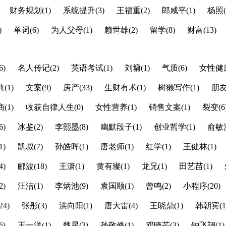
财务规划(1)
系统提升(3)
王福重(2)
郎咸平(1)
杨照(
)
单词(6)
为人父母(1)
赖世雄(2)
留学(8)
财富(13)
)
名人传记(2)
英语考试(1)
刘墉(1)
气质(6)
女性健康
(1)
文案(9)
房产(33)
生财有术(1)
树獭写作(1)
朋友
(1)
收获自律人生(0)
女性营养(1)
销售文案(1)
裂变(6
)
冰鉴(2)
李熙墨(8)
幽默段子(1)
创业哲学(1)
俞敏洪
)
凯叔(7)
孙皓晖(1)
唐老师(1)
红学(1)
王健林(1)
)
郦波(18)
王潇(1)
黄有璨(1)
龙兄(1)
田艺苗(1)
)
汪洁(1)
李炳池(9)
袁国顺(1)
曾鸣(2)
小程序(20)
4)
张彤(3)
洪向阳(1)
唐大雷(4)
王晓鼎(1)
韩朝宾(1
)
王一洋(1)
魏星(3)
孙敬修(1)
邓晓芒(3)
钟飞翔(1)