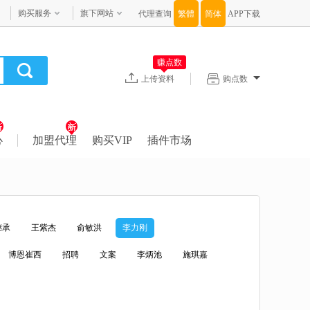
购买服务
旗下网站
代理查询
APP下载
赚点数
上传资料
购点数
心
加盟代理
购买VIP
插件市场
继承
王紫杰
俞敏洪
李力刚
博恩崔西
招聘
文案
李炳池
施琪嘉