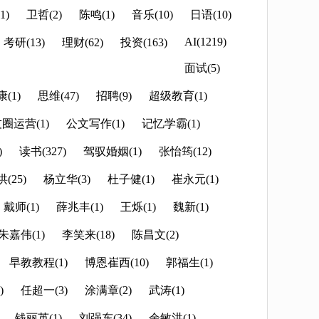
1)
卫哲(2)
陈鸣(1)
音乐(10)
日语(10)
AI(1219)
考研(13)
理财(62)
投资(163)
面试(5)
(1)
思维(47)
招聘(9)
超级教育(1)
圈运营(1)
公文写作(1)
记忆学霸(1)
)
读书(327)
驾驭婚姻(1)
张怡筠(12)
(25)
杨立华(3)
杜子健(1)
崔永元(1)
戴师(1)
薛兆丰(1)
王烁(1)
魏新(1)
朱嘉伟(1)
李笑来(18)
陈昌文(2)
早教教程(1)
博恩崔西(10)
郭福生(1)
)
任超一(3)
涂满章(2)
武涛(1)
钱丽英(1)
刘强东(34)
余敏洪(1)