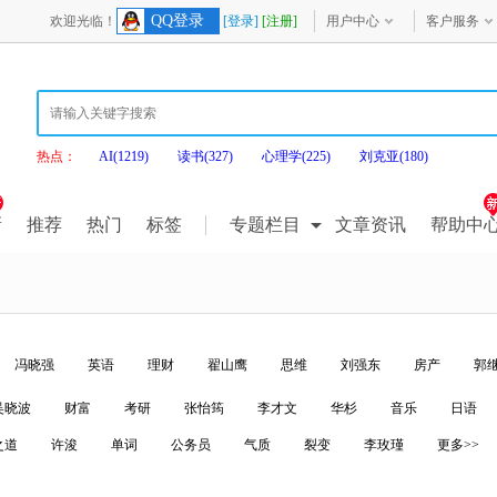
QQ登录
欢迎光临！
[登录]
[注册]
用户中心
客户服务
热点：
AI(1219)
读书(327)
心理学(225)
刘克亚(180)
新
推荐
热门
标签
专题栏目
文章资讯
帮助中
冯晓强
英语
理财
翟山鹰
思维
刘强东
房产
郭
吴晓波
财富
考研
张怡筠
李才文
华杉
音乐
日语
之道
许浚
单词
公务员
气质
裂变
李玫瑾
更多>>