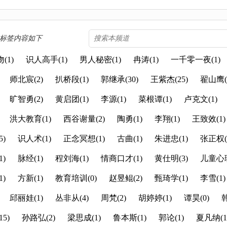
] 标签内容如下
(1)
识人高手(1)
男人秘密(1)
冉涛(1)
一千零一夜(1)
师北宸(2)
扒桥段(1)
郭继承(30)
王紫杰(25)
翟山鹰(5
旷智勇(2)
黄启团(1)
李源(1)
菜根谭(1)
卢克文(1)
洪大教育(1)
西谷谢量(2)
陶勇(1)
李翔(1)
王致效(1)
)
识人术(1)
正念冥想(1)
古曲(1)
朱进忠(1)
张正权(
)
脉经(1)
程刘海(1)
情商口才(1)
黄仕明(3)
儿童心理
)
方新(1)
教育培训(0)
赵昱鲲(2)
甄琦学(1)
李雪(1)
邱丽娃(1)
丛非从(4)
周梵(2)
胡婷婷(1)
谭昊(0)
韩
5)
孙路弘(2)
梁思成(1)
鲁本斯(1)
郭论(1)
夏凡纳(1