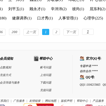
)
刘平玉(1)
顾永才(1)
辛沛沛(2)
彼尚(1)
屈东利(2)
80)
健康调养(1)
口才秀(1)
人事管理(1)
心理学(225)
06
200
上一页
1
2
下一页
会员须知
帮助中心
官方QQ号:
专题申请:****
点数规则
帐号问题
创作合作:****
充值方式
上传问题
QQ号:
会员等级与服务
下载问题
QQ1:1104215665
QQ
充值问题
联系我们
|
广告服务
|
友情链接
|
网站地图
|
版权声明
|
帮助中心
|
产品服务