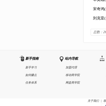
宋奇鸿(1
刘克亚(1
总数：2
新手指南
站内导航
新手学习
加盟代理
如何赚点
移动商学院
任务体系
网盘商学院
关于我们
|