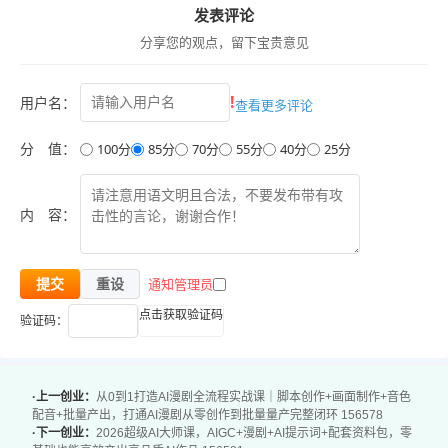
发表评论
008_Codex做视频，降维打击了，SpaceX宣传片实战
分享您的观点，留下宝贵意见
009_别这样用Codex了，项目迟早改崩
适合学习人群
!
用户名：
查看更多评论
想要学习Codex，零基础入门的AI工具爱好者
想要用AI实现办公自动化，提升工作效率的职场人
分 值：
100分
85分
70分
55分
40分
25分
想要用Codex做开发、做内容的创作者与技术从业者
已经在用Codex，但只会基础操作，想要进阶提升的用户
内 容：
经常踩操作坑，想要规范使用流程、避免项目出错的使用者
学习收获
通知管理员
提交
重设
吃透Codex的核心功能与运行逻辑，快速上手基础操作
点击获取验证码
验证码：
掌握本地文件自动化、批量任务自动化的搭建方法，实现办
公效率提升
学会用Codex开发网站并完成上线，掌握进阶开发能力
·上一创业：
从0到1打造AI漫剧全流程实战课｜脚本创作+画面制作+音色
解锁Codex视频制作玩法，拓展创意内容生产的新路径
配音+批量产出，打通AI漫剧从零创作到批量量产完整闭环 156578
·下一创业：
2026超级AI大师课，AIGC+漫剧+AI提示词+配套资料包，零
清楚操作避坑要点，掌握规范使用流程，避免项目改崩等问