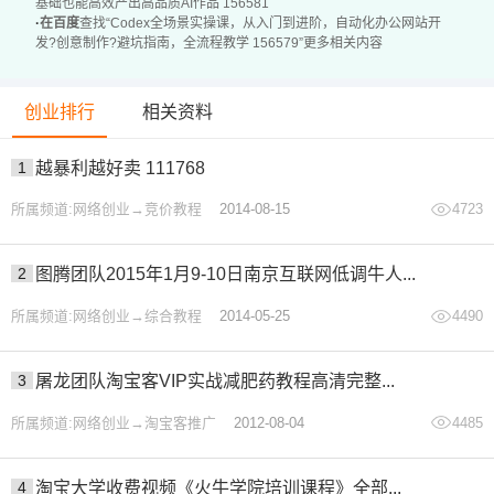
基础也能高效产出高品质AI作品 156581
·
在百度
查找“Codex全场景实操课，从入门到进阶，自动化办公网站开
题
发?创意制作?避坑指南，全流程教学 156579”更多相关内容
具备多场景落地Codex的能力，能把AI工具真正应用到实际
工作与创作中
创业排行
相关资料
*提示本文仅为介绍，不构成任何收益承诺，变现效果因人
而异，需结合自身努力与实操，合理运用所学内容，同时严
1
越暴利越好卖 111768
格遵守平台相关规则与相关法律法规*
所属频道:网络创业→竞价教程
2014-08-15
4723
2
图腾团队2015年1月9-10日南京互联网低调牛人...
所属频道:网络创业→综合教程
2014-05-25
4490
3
屠龙团队淘宝客VIP实战减肥药教程高清完整...
所属频道:网络创业→淘宝客推广
2012-08-04
4485
4
淘宝大学收费视频《火牛学院培训课程》全部...