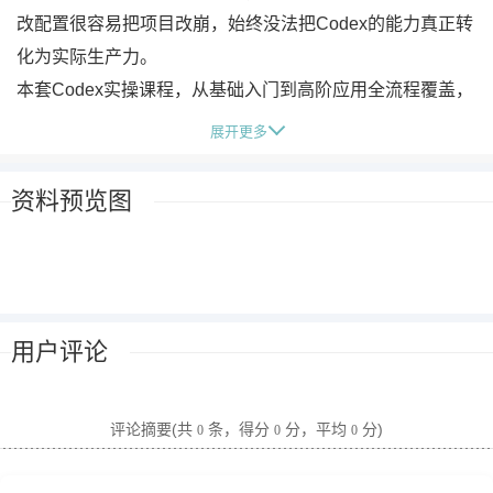
改配置很容易把项目改崩，始终没法把Codex的能力真正转
化为实际生产力。
本套Codex实操课程，从基础入门到高阶应用全流程覆盖，
包含核心功能拆解、自动化任务落地、网站开发上线、创意
展开更多
视频实战、规范避坑指南五大模块，所有内容均配真实场景
实操演示，手把手带你落地各类应用场景，帮你吃透Codex
资料预览图
的核心能力，真正实现效率升级。
课程内容:
001_Codex自动操作本地文件
002_Codex开发网站并上线
用户评论
003_Codex里的skills实操
004_Codex里的computer user
005_Codex记忆系统
评论摘要(共
条，得分
分，平均
分)
0
0
0
006_Codex自动化任务
007_codex简介和使用