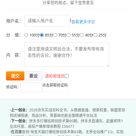
分享您的观点，留下宝贵意见
至30的高投产运营
掌握链接提转化核心技巧、爆款赛马矩阵测款方法，快速选
!
用户名：
查看更多评论
出爆品
学会0销量新品多套起款玩法，新品也能快速起量
分 值：
100分
85分
70分
55分
40分
25分
掌握爆款拉升、爆款群运营、全店托管优化技巧，放大店铺
销量和利润
内 容：
附赠拼多多、抖店打爆玩法，一套方法适配多平台打爆增收
课程内容：
通知管理员
提交
重设
01.《无界全站推广3.0》30天打全站投产20实操案例.mp4
点击获取验证码
验证码：
02.《无界全站推广3.0》提转化：改销量2000+屏蔽副图.m
p4
03.《无界全站推广3.0》全站测款：100个爆款赛马矩阵.mp
·上一创业：
2026京东实战百科全书，从数据复盘、搜索权重、联盟变现
4
到店铺搭建、竞品分析，零基础也能全面精通平台玩法
·下一创业：
拼多多打爆班原创技术第60期，拼多多直通车，起量矩阵?
04.《无界全站推广3.0》0销量单款：无界20单后转全站.mp
全店托管，高投产爆单增收教程 156477
·
在百度
查找“淘宝天猫打爆班原创技术第83期，无界全站推广3.0，实现
4