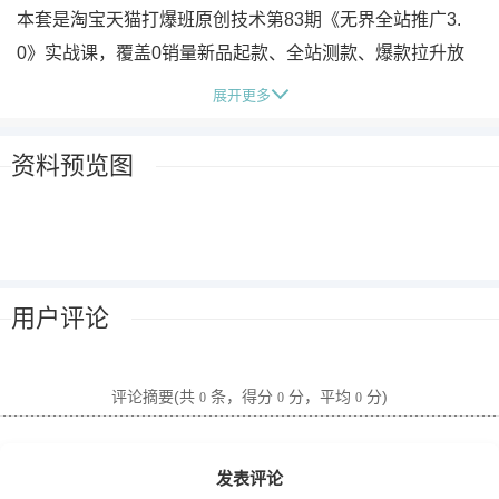
本套是淘宝天猫打爆班原创技术第83期《无界全站推广3.
0》实战课，覆盖0销量新品起款、全站测款、爆款拉升放
大、爆款群运营、全店托管全场景玩法，配套真实落地实操
展开更多
案例，手把手教你把全站投产做到20+甚至30，实现店铺高
投产爆单增收，还附赠拼多多、抖店打爆玩法，多平台通
资料预览图
用。
适合人群
淘宝天猫卖家，想要提升投流投产、打爆链接的从业者
电商运营、投流手，想要系统学习无界全站推广3.0最新玩
用户评论
法的人员
0销量新品起不来，想要找落地起款方法的商家
全店托管投产低，想要优化提升的运营者
评论摘要(共
条，得分
分，平均
分)
0
0
0
想要做多平台打爆，拓展拼多多、抖店渠道的从业者
学习收获
发表评论
系统掌握无界全站推广3.0全场景玩法，实现全站投产20+甚