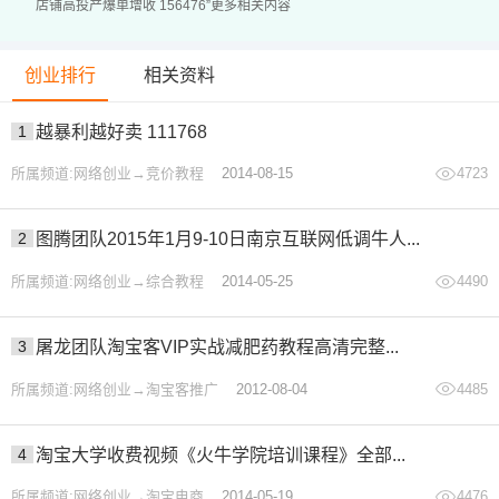
店铺高投产爆单增收 156476”更多相关内容
05.《无界全站推广3.0》0销量单款：全站2分之1投产拉新.
mp4
创业排行
相关资料
06.《无界全站推广3.0》0销量单款：内容营销+全站推广.m
p4
1
越暴利越好卖 111768
07.《无界全站推广3.0》0销量单款：全站投产波动调整.mp
所属频道:网络创业→竞价教程
2014-08-15
4723
4
08.《无界全站推广3.0》爆款单款打全站：递增拉升放大.m
2
图腾团队2015年1月9-10日南京互联网低调牛人...
p4
所属频道:网络创业→综合教程
2014-05-25
4490
09.《无界全站推广3.0》爆款群打全站：直接高投产收割.m
p4
3
屠龙团队淘宝客VIP实战减肥药教程高清完整...
10.《无界全站推广3.0》多目标优化：兼顾拉新和收割.mp4
所属频道:网络创业→淘宝客推广
2012-08-04
4485
11.《无界全站推广3.0》起量优化：放大投产高的地域.mp4
12.《无界全站推广3.0》全店托管：投产高达30的操作.mp4
4
淘宝大学收费视频《火牛学院培训课程》全部...
13.《无界全站推广3.0》全店托管：投产高低优化.mp4
14.《无界全站推广3.0》全店托管：和全站推广互转.mp4
所属频道:网络创业→淘宝电商
2014-05-19
4476