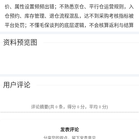
价、属性设置频频出错；不熟悉京仓、平行仓运营规则，入
仓预约、库存管理、退仓流程混乱，达不到采购考核指标被
平台处罚；不懂毛保谈判的底层逻辑，不会核算返利与结算
规则，店铺利润被无端压缩；不知道怎么和采销高效对接，
资料预览图
拿不到平台核心资源位；不会做自营评价、促销、售后精细
化运营，店铺长期起量缓慢，入驻自营后反而賺不到钱。
本套2026最新京东自营全体系课程，专为想要入驻、正在
运营京东自营的商家打造，搭建从入驻筹备、商品管理、仓
储物流、毛保结算、日常运营到采销沟通的完整运营管理闭
用户评论
环，全部贴合2026京东最新平台规则，无空洞理论，全是
可直接落地的实操方法，帮你吃透自营全链路规则，全程避
评论摘要(共
条，得分
分，平均
分)
0
0
0
坑，高效搭建标准化的自营店铺运营体系。
适合人群
?想要入驻京东自营，不清楚入驻流程和要求的品牌商家、
发表评论
电商创业者
分享您的观点，留下宝贵意见