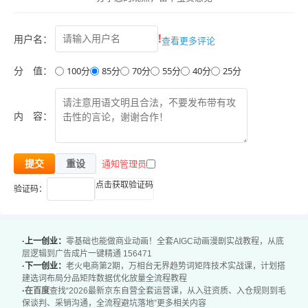
?刚入驻京东自营，不懂后台操作、运营规则的新手运营
!
?正在运营自营店，入仓、结算、运营、采销沟通频繁踩坑
用户名：
查看更多评论
的商家
分 值：
100分
85分
70分
55分
40分
25分
?电商运营从业者，想要系统学习京东自营全体系运营能力
?想要拓展京东自营渠道，搭建标准化自营运营管理体系的
内 容：
企业
课程内容：
1-1自营与pop的区别在哪里.mp4
通知管理员
提交
重设
1-2入驻自营必备的材料.mp4
点击获取验证码
验证码：
1-3京东店铺资质提交及维护.mp4
1-4自营合同的签订.mp4
·上一创业：
零基础也能做商业动画！全套AIGC动画漫剧实战教程，从底
1-5供应商信息的维护.mp4
层逻辑到广告成片一键精通 156471
1-6质保金打款的问题.mp4
·下一创业：
老火电商第2期，万相台无界趋势词矩阵技术实战课，计划搭
建选词布局分品矩阵数据优化放量全流程教程
1-7供应商后台的介绍.mp4
·
在百度
查找“2026最新京东自营全套运营课，从入驻资质、入仓规则到毛
保谈判、采销沟通，全流程避坑落地”更多相关内容
1-8自营子账号该怎么去开通.mp4