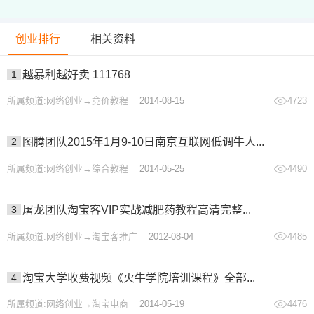
2-1商品管理及定价逻辑.mp4
创业排行
相关资料
2-2采购价该怎么去维护.mp4
2-3自营产品该怎么去新建.mp4
1
越暴利越好卖 111768
2-4SKU销售属性绑定.mp4
所属频道:网络创业→竞价教程
2014-08-15
4723
2-5商品必要信息的维护.mp4
3-1京仓的属性及作用.mp4
2
图腾团队2015年1月9-10日南京互联网低调牛人...
3-2平行仓的逻辑和作用.mp4
3-3采购单下单的几种方式.mp4
所属频道:网络创业→综合教程
2014-05-25
4490
3-4包装箱的贴码问题.mp4
3-5UPC编码维护.mp4
3
屠龙团队淘宝客VIP实战减肥药教程高清完整...
3-6保质期维护.mp4
所属频道:网络创业→淘宝客推广
2012-08-04
4485
3-7入库须知-送货入库方式.mp4
3-8.入仓须知-仓库内配逻辑.mp4
4
淘宝大学收费视频《火牛学院培训课程》全部...
3-9.入仓须知-库房属性异常.mp4
所属频道:网络创业→淘宝电商
2014-05-19
4476
3-10入库须知-商品库存计算.mp4