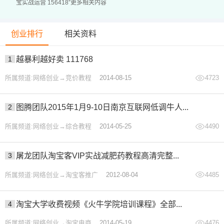
宝实战运营 156418”更多相关内容
创业排行
相关资料
1
越暴利越好卖 111768
所属频道:网络创业→竞价教程
2014-08-15
4723
2
图腾团队2015年1月9-10日南京互联网低调牛人...
所属频道:网络创业→综合教程
2014-05-25
4490
3
屠龙团队淘宝客VIP实战减肥药教程高清完整...
所属频道:网络创业→淘宝客推广
2012-08-04
4485
4
淘宝大学收费视频《火牛学院培训课程》全部...
所属频道:网络创业→淘宝电商
2014-05-19
4476