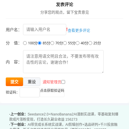
发表评论
分享您的观点，留下宝贵意见
!
用户名：
查看更多评论
分 值：
100分
85分
70分
55分
40分
25分
内 容：
通知管理员
提交
重设
点击获取验证码
验证码：
·上一创业：
Seedance2.0+NanoBanana2AI漫剧实战课，零基础复刻爆
款成片涨粉变现，打造长久副业收益 156273
·下一创业：
AI带货成长系统实战课，AI剪辑创作+选品研判+千川投放融