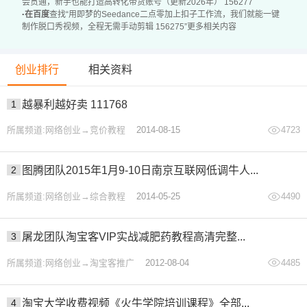
会贯通，新手也能打造高转化带货账号（更新2026年） 156277
·
在百度
查找“用即梦的Seedance二点零加上扣子工作流，我们就能一键
制作脱口秀视频，全程无需手动剪辑 156275”更多相关内容
创业排行
相关资料
1
越暴利越好卖 111768
所属频道:网络创业→竞价教程
2014-08-15
4723
2
图腾团队2015年1月9-10日南京互联网低调牛人...
所属频道:网络创业→综合教程
2014-05-25
4490
3
屠龙团队淘宝客VIP实战减肥药教程高清完整...
所属频道:网络创业→淘宝客推广
2012-08-04
4485
4
淘宝大学收费视频《火牛学院培训课程》全部...