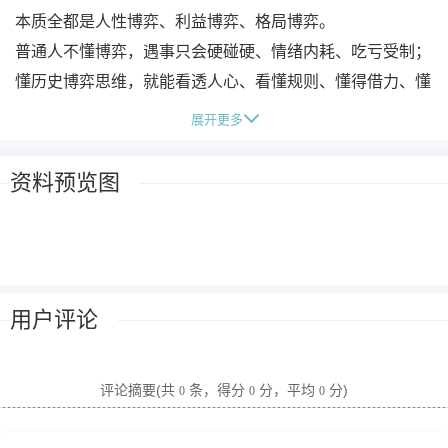
本质全都是人性博弈、利益博弈、格局博弈。
普通人不懂博弈，遇事只会硬碰硬、情绪内耗、吃亏受制；
懂历史博弈思维，就能看透人心、看懂规则、懂得借力、懂
得隐忍、懂得取舍，
展开更多
职场竞争、人际相处、商业布局、家庭关系，全都能用得
上。
资料预览图
这套历史博弈思维短视频教学，不讲枯燥朝代史、不堆历史
知识点，
只拆解历史人物真实案例背后的博弈逻辑，把千年权谋智
慧，转化为现代人能用的处世心法、破局思维、生存谋略。
用户评论
用短视频轻量化拆解，一集一个历史典故、一集一套博弈心
法，
通俗易懂、直白接地气，看完就能悟、听完就能用，
评论摘要(共
条，得分
分，平均
分)
0
0
0
帮你跳出情绪局限，拉高认知格局，遇事不迷茫、处世不吃
亏。