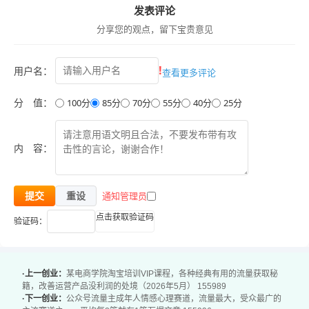
发表评论
课程内容：
分享您的观点，留下宝贵意见
BGM
课程全流程
!
用户名：
查看更多评论
1开头制作流程.mp4
2开头制作流程.mp4
分 值：
100分
85分
70分
55分
40分
25分
沉浸式历史游戏互动制作全流程(必看)_.mp4
固定开头制作前需要准备的不同底图.png
内 容：
基础关键帧应用.mp4
开头轨迹蒙版实操制作(必看).mp4
通知管理员
提交
重设
视频固定式开头制作
点击获取验证码
验证码：
Topaz Video Al v7.1.0 Win汉版.zip
电脑声音克隆软件.zip
生图参考图片.png
·上一创业：
某电商学院淘宝培训VIP课程，各种经典有用的流量获取秘
手机端制作配音.docx
籍，改善运营产品没利润的处境（2026年5月） 155989
·下一创业：
公众号流量主成年人情感心理赛道，流量最大，受众最广的
新增狼人杀模式指令.docx