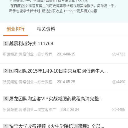
主流赛道之一，平均每2篇就有1篇万爆文章 155996
·
在百度
查找“抖音某博主的历史博弈思维短视频实操教学，简单易上手，
新增思维游戏指令.docx
新手也能拿伙伴计划+精选独家收益 155995”更多相关内容
音色参考.wav
原创文案调用指令.docx
创业排行
相关资料
中文版Topaz Video Al Pro 7.2.0.zip
*提示：本文仅为课程介绍，不构成任何收益承诺，变现效
1
越暴利越好卖 111768
果因人而异，需结合自身努力与实操，合理运用课程所学内
所属频道:网络创业→竞价教程
2014-08-15
4723
容，同时严格遵守平台相关规则与相关法律法规。*
2
图腾团队2015年1月9-10日南京互联网低调牛人...
所属频道:网络创业→综合教程
2014-05-25
4490
3
屠龙团队淘宝客VIP实战减肥药教程高清完整...
所属频道:网络创业→淘宝客推广
2012-08-04
4485
4
淘宝大学收费视频《火牛学院培训课程》全部...