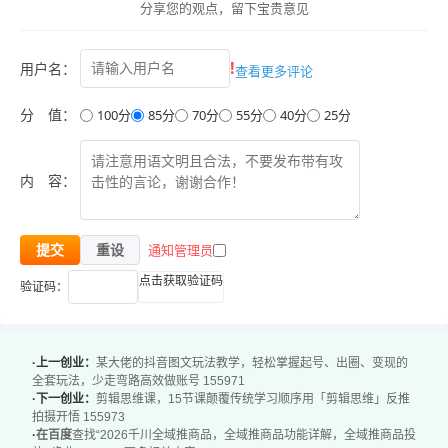
分享您的观点，留下宝贵意见
09.第一步1-商家测品.mp4
10.第一步1-达人测品.mp4
!
用户名：
查看更多评论
11.第一步2-测价格(仅商家).mp4
12.第一步3.1-测素材的目的(达人商家通用).mp4
分 值：
100分
85分
70分
55分
40分
25分
13.第一步3.2-放量测素材(达人商家通用)其他测试方式陆续
补录中....mp4
内 容：
14.第二步提投产(达人商家通用).mp4
15.第三步增销量(达人商家通用).mp4
通知管理员
提交
重设
16.商品卡打品全流程.mp4
点击获取验证码
验证码：
17.店铺授权号怎么绑定?(适用于商家).mp4
18.为什么要用B号B户?(适用于商家).mp4
19.为什么最终ROI都在出价附近?.mp4
·上一创业：
某大佬的抖音图文玩法教学，轻松掌握起号、出圈、变现的
20.老计划老链接为什么一提投产就掉量?.mp4
全套玩法，少走弯路高效做账号 155971
·下一创业：
剪辑思维课，15节课颠覆传统学习顺序用「剪辑思维」反推
21.为什么跑飞了改高了ROI出价，实际ROI还往下掉?.mp4
拍摄开悟 155973
·
在百度
查找“2026千川全域推商品，全域推商品功能详解，全域推商品投
22.为什么昨天好好的今天不消耗了?.mp4