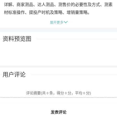
详解、商家测品、达人测品、测售价的必要性及方式、测素
材标准操作、提投产时机及策略、增销量策略。
第三部分全域推商品打品全流程（1节）
展开更多
第四部分常见问题（13节）
总共14节+13个常见问题
资料预览图
课程内容：
线上课资料
01.第一节推商品展示位置.mp4
02.第二节数据指标.mp4
用户评论
03.第三节放量与控本的区别与应用.mp4
04.第四节多种
抖音
号组合应用.mp4
05.第五节投放设置关键事项.mp4
评论摘要(共
条，得分
分，平均
分)
0
0
0
06.第六节素材与标题设置.mp4
07.推商品底层思考.mp4
发表评论
08.ROI能否打正的影响因素.mp4