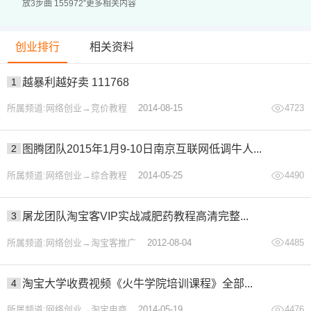
放3步曲 155972”更多相关内容
23.为什么跑得好好的会卡住?.mp4
24.放量转控本为什么会跑不动?.mp4
创业排行
相关资料
25.为什么放量跑出来的ROI比控本高?.mp4
26.为什么放量计划投产一天好一天差不稳定?怎么解决?.mp
1
越暴利越好卖 111768
4
所属频道:网络创业→竞价教程
2014-08-15
4723
27.测素材需要测到什么程度?.mp4
28.为什么投产高消耗就是起不来?.mp4
2
图腾团队2015年1月9-10日南京互联网低调牛人...
29.为什么只消耗图片视频不消耗?.mp4
所属频道:网络创业→综合教程
2014-05-25
4490
30.第一步3.3-追投测素材(达人商家通用).mp4
*提示：本文仅为课程介绍，不构成任何收益承诺，变现效
3
屠龙团队淘宝客VIP实战减肥药教程高清完整...
果因人而异，需结合自身努力与实操，合理运用课程所学内
所属频道:网络创业→淘宝客推广
2012-08-04
4485
容，同时严格遵守平台相关规则与相关法律法规。*
4
淘宝大学收费视频《火牛学院培训课程》全部...
所属频道:网络创业→淘宝电商
2014-05-19
4476