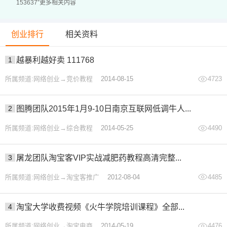
153637”更多相关内容
036、第16节—旧版标题和综艺花字.mp4
037、1对1约课引导.mp4
创业排行
相关资料
038、第17节—语言转写和文字动画.mp4
039、第18节—源文字动画和组动画.mp4
1
越暴利越好卖 111768
040、第19节—电影滚动字幕和文字效果.mp4
所属频道:网络创业→竞价教程
2014-08-15
4723
041、第20节：文字效果和动画.mp4
042、第21节—色彩的基本认识.mp4
2
图腾团队2015年1月9-10日南京互联网低调牛人...
043、第22节—调色的运用.mp4
所属频道:网络创业→综合教程
2014-05-25
4490
044、22—2：课程跳转引导.mp4
045、第23节—调色预设和音频.mp4
3
屠龙团队淘宝客VIP实战减肥药教程高清完整...
046、1对1约课引导.mp4
所属频道:网络创业→淘宝客推广
2012-08-04
4485
047、第24节—AU和音频插件.mp4
048、24—2课程跳转引导.mp4
4
淘宝大学收费视频《火牛学院培训课程》全部...
049、第25节—格式编码和导出.mp4
050、第26节—常用PR快捷键和提效事项.mp4
所属频道:网络创业→淘宝电商
2014-05-19
4476