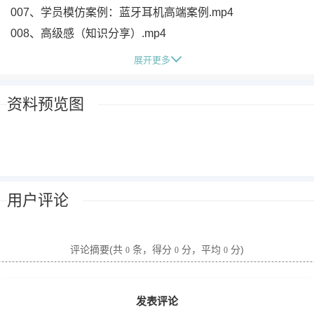
007、学员模仿案例：蓝牙耳机高端案例.mp4
008、高级感（知识分享）.mp4
009、高级感口播（PR+AE+剪映）.mp4
展开更多
010、学员实战口播案例.mp4
011、AE特效【试听课】 .mp4
资料预览图
012、学习资源的下载和安装 .mp4
013、新版PR和旧版布局区别.mp4
014、第1节—工程和首选项.mp4
015、第2节—横竖屏序列 .mp4
用户评论
016、第三节—多轨道和快捷键(电影MV制作) .mp4
017、第四节—预览窗口和导出(电影MV制作) .mp4
018、第四节—02—素材位置替换—中间插入.mp4
评论摘要(共
条，得分
分，平均
分)
0
0
0
019、第5节—三大剪辑技巧.mp4
020、5—2：课程跳转引导.mp4
发表评论
021、5—3：剪辑流程.mp4