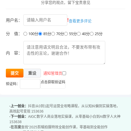
分享您的观点，留下宝贵意见
022、第6节—效果控件面板和效果面板.mp4
023、1对1约课引导.mp4
!
用户名：
查看更多评论
024、第7节—关键帧的创建和应用（动画案例）.mp4
025、7—2关键帧—附加案例2.mp4
分 值：
100分
85分
70分
55分
40分
25分
026、第8节—关键帧动画文字和特效（酷炫电影案例）.mp
4
内 容：
027、第9节—蒙版和关键帧（扁片风动画案例）.mp4
028、第10节—蒙版以及混合模式（超酷炫跟踪案例）.mp4
通知管理员
提交
重设
029、第11节—时间线关键帧面板（字幕）.mp4
点击获取验证码
验证码：
030、第12节—视频速度的控制（酷炫变速案例）.mp4
031、1对1约课引导.mp4
032、第13节—转场插件和常用效果.mp4
·上一创业：
抖音从0到1起号运营全攻略课程，从认知纠偏到实操落地，
033、第14节—构图取景项目脚本.mp4.mp4
高效起号变现 153636
·下一创业：
AIGC数字人商业落地实操课，从零基础小白到AI数字人大神
034、14—2课程跳转引导.mp4
153638
·
在百度
查找“2025剪辑拍摄特效全能创作课，零基础到全能创作
035、第15节—字体版权和字幕工具.mp4