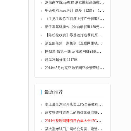
洞
信商学院vip教程-朋友圈初高级微营销方法+零...
甲
壳虫VIPseo培训_默爱（12课）- 116170
《
手把手教你在百度上打广告低调3000项目训练...
新
手零基础操作《全自动低调150元1.0》超长久...
【
陈松松收费】零基础打造暴利原创信息产品V2...
演
金部落第一期集训《互联网賺钱的道与术》共...
网
创道-悟第一课-从浅谈网赚到低调五十多项目...
越暴利越好卖 111768
2
014年5月刘克亚弟子圈亚粉节营销节日全程录音...
最近推荐
史
上最全淘宝开店美工PS全系教程+3000做字体+...
建
立管道打造自己的自媒体做网赚推介客月入过...
2
014年整理网赚项目合集大全47G价值10万元 11...
某
大型考试门户网站公务员、建造师、造价师、...