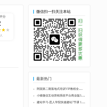
微信扫一扫关注本站
评分
2
7人
最新热门
阿
国第二期落地式培训VIP教程全套高清价值600...
小
猪微信互动营销系统平台商业版360全景+手机...
建
站学习-思人学院快速建站7节课 126819