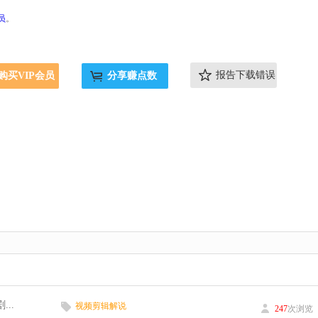
员
。
报告下载错误
购买VIP会员
分享赚点数
...
视频剪辑解说
247
次浏览