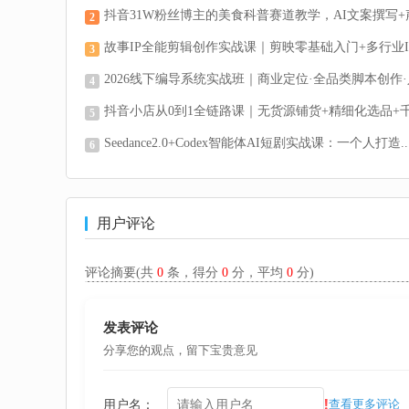
抖音31W粉丝博主的美食科普赛道教学，AI文案撰写+声
2
故事IP全能剪辑创作实战课｜剪映零基础入门+多行业I.
3
2026线下编导系统实战班｜商业定位·全品类脚本创作·人
4
抖音小店从0到1全链路课｜无货源铺货+精细化选品+千川
5
Seedance2.0+Codex智能体AI短剧实战课：一个人打造..
6
用户评论
评论摘要(共
0
条，得分
0
分，平均
0
分)
发表评论
分享您的观点，留下宝贵意见
!
用户名：
查看更多评论