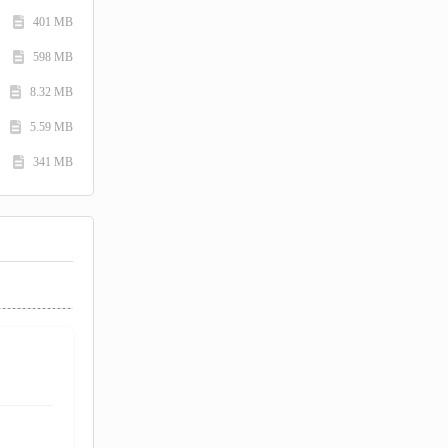
401 MB
598 MB
8.32 MB
5.59 MB
341 MB