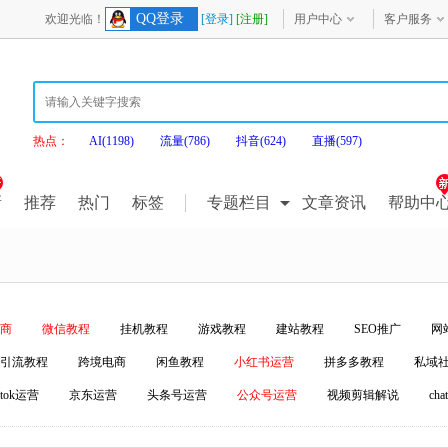
QQ登录
欢迎光临！
[登录]
[注册]
用户中心
客户服务
热点：
AI(1198)
流量(786)
抖音(624)
直播(597)
新
推荐
热门
标签
专题栏目
文章资讯
帮助中
商
微信教程
挂机教程
游戏教程
建站教程
SEO推广
网
引流教程
跨境电商
闲鱼教程
小红书运营
拼多多教程
私域
iktok运营
京东运营
头条号运营
公众号运营
视频剪辑解说
ch