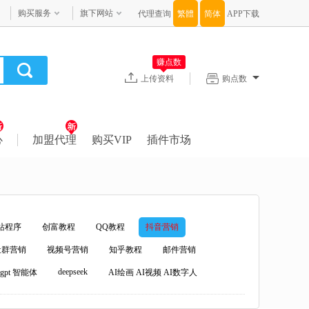
购买服务
旗下网站
代理查询
APP下载
赚点数
上传资料
购点数
心
加盟代理
购买VIP
插件市场
站程序
创富教程
QQ教程
抖音营销
社群营销
视频号营销
知乎教程
邮件营销
deepseek
atgpt 智能体
AI绘画 AI视频 AI数字人