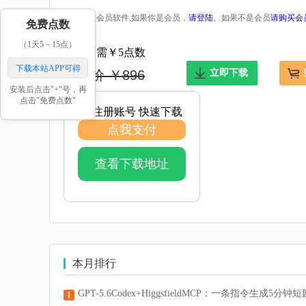
本软件是会员软件,如果你是会员，
请登陆
。如果不是会员
请购买会
免费点数
（1天5－15点）
现在仅需￥5点数
下载本站APP可得
市场价 ￥896
立即下载
安装后点击"+"号，再
点击"免费点数"
免注册账号 快速下载
点我支付
查看下载地址
本月排行
GPT-5.6Codex+HiggsfieldMCP：一条指令生成5分钟短剧
1