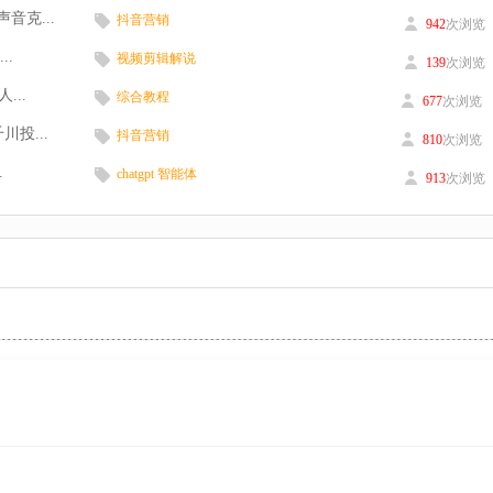
音克...
抖音营销
942
次浏览
..
视频剪辑解说
139
次浏览
...
综合教程
677
次浏览
投...
抖音营销
810
次浏览
.
chatgpt 智能体
913
次浏览