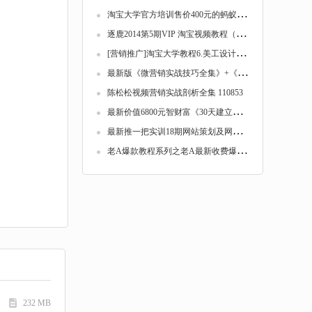
淘
宝大学官方培训售价400元的蚂蚁推门淘宝运营...
逐
鹿2014第5期VIP 淘宝视频教程（全套15集）高...
[
营销推广]淘宝大学教程6.美工设计实战【全11...
最
新版《微营销实战技巧全集》+《微营销引爆大...
陈松松视频营销实战剖析全集 110853
最
新价值6800元智财富《30天建立互联网赚钱机...
最
新推一把实训18期网站策划及网站建设（全套...
老
A爆款教程系列之老A最新收费爆款教程全套 1...
232 MB