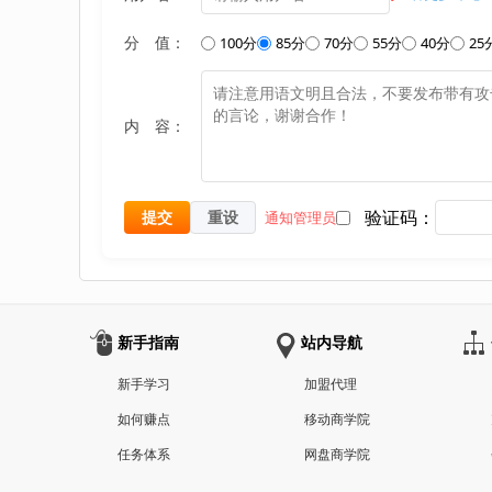
分 值：
100分
85分
70分
55分
40分
25
内 容：
验证码：
提交
重设
通知管理员
新手指南
站内导航
新手学习
加盟代理
如何赚点
移动商学院
任务体系
网盘商学院