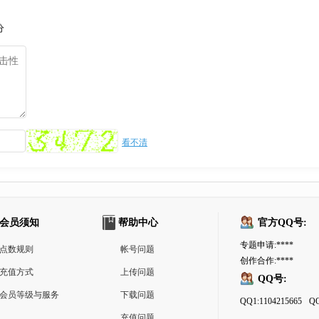
分
看不清
会员须知
帮助中心
官方QQ号:
专题申请:****
点数规则
帐号问题
创作合作:****
充值方式
上传问题
QQ号:
会员等级与服务
下载问题
QQ1:1104215665
QQ
充值问题