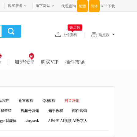
购买服务
旗下网站
代理查询
APP下载
赚点数
上传资料
购点数
心
加盟代理
购买VIP
插件市场
站程序
创富教程
QQ教程
抖音营销
社群营销
视频号营销
知乎教程
邮件营销
deepseek
atgpt 智能体
AI绘画 AI视频 AI数字人