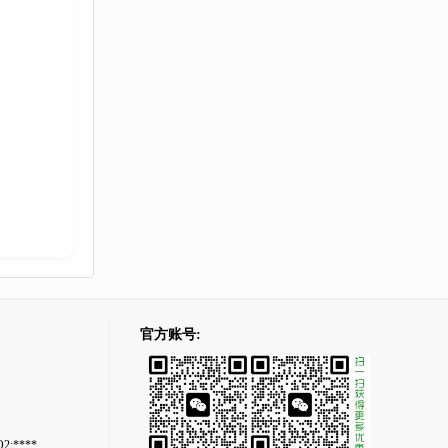
官方账号:
2:****