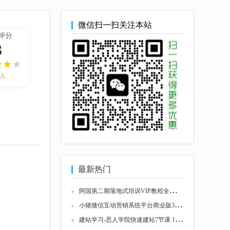
微信扫一扫关注本站
评分
3
3人
最新热门
阿
国第二期落地式培训VIP教程全套高清价值600...
小
猪微信互动营销系统平台商业版360全景+手机...
建
站学习-思人学院快速建站7节课 126819