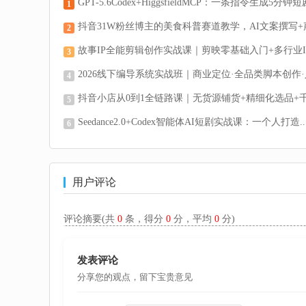
GPT-5.6Codex+HiggsfieldMCP：一条指令生成5分钟短剧
1
抖音31W粉丝博主的美食科普赛道教学，AI文案撰写+声
2
故事IP全能剪辑创作实战课｜剪映零基础入门+多行业I.
3
2026线下编导系统实战班｜商业定位·全品类脚本创作·人
4
抖音小店从0到1全链路课｜无货源铺货+精细化选品+千川
5
Seedance2.0+Codex智能体AI短剧实战课：一个人打造..
6
用户评论
评论摘要(共
0
条，得分
0
分，平均
0
分)
发表评论
分享您的观点，留下宝贵意见