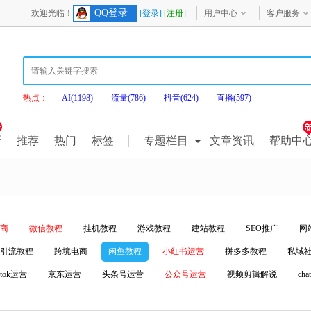
QQ登录
欢迎光临！
[登录]
[注册]
用户中心
客户服务
热点：
AI(1198)
流量(786)
抖音(624)
直播(597)
新
推荐
热门
标签
专题栏目
文章资讯
帮助中
商
微信教程
挂机教程
游戏教程
建站教程
SEO推广
网
引流教程
跨境电商
闲鱼教程
小红书运营
拼多多教程
私域
iktok运营
京东运营
头条号运营
公众号运营
视频剪辑解说
ch