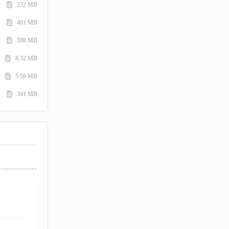
232 MB
401 MB
598 MB
8.32 MB
5.59 MB
341 MB