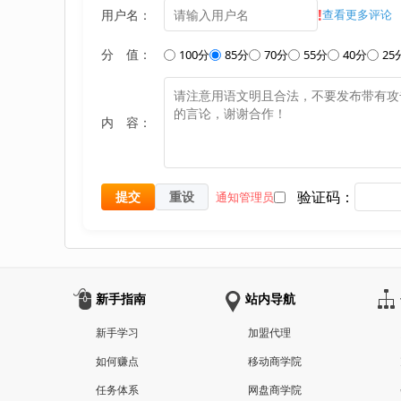
!
用户名：
查看更多评论
分 值：
100分
85分
70分
55分
40分
25
内 容：
验证码：
提交
重设
通知管理员
新手指南
站内导航
新手学习
加盟代理
如何赚点
移动商学院
任务体系
网盘商学院