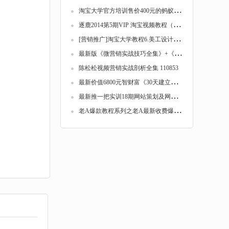
淘
宝大学官方培训售价400元的蚂蚁推门淘宝运营...
逐
鹿2014第5期VIP 淘宝视频教程（全套15集）高...
[
营销推广]淘宝大学教程6.美工设计实战【全11...
最
新版《微营销实战技巧全集》+《微营销引爆大...
陈松松视频营销实战剖析全集 110853
最
新价值6800元智财富《30天建立互联网赚钱机...
最
新推一把实训18期网站策划及网站建设（全套...
老
A爆款教程系列之老A最新收费爆款教程全套 1...