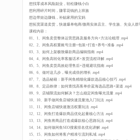
想找零成本风险副业，轻松賺钱小白
想利用碎片时间，賺零花钱的上班族
想边带娃边賺钱，补贴家用的宝妈
想拓宽渠道卖货，快速爆单电商/微商实体店主、学生族、失业人群
课程内容：
01、1、闲鱼卖货整体运营思路及服务方向+方法论梳理 .mp4
02、2、闲鱼高权重账号注册+包装+打造+养号+准备 .mp4
03、3、如何上架极致爆款商品编辑指南 .mp4
04、4、闲鱼高转化率客服话术+发货流程详解 .mp4
05、5、闲鱼卖货高效处理售后+违规避坑指南 .mp4
06、6、做对这几步，曝光成倍的增长 .mp4
07、7、选品秘籍：新手闲鱼精细化爆款选品核心技巧 .mp4
08、8、定品铁律：如何查找高客单价蓝海选品思路+渠道 .mp4
09、9、店铺限流如何解决？怎么稳定闲鱼曝光流量 .mp4
10、10、新手做闲鱼店铺快速流量池入门玩法 .mp4
11、11、闲鱼店铺快速激活权重玩法 .mp4
12、12、闲鱼打造爆款商品优化起量核心方法 .mp4
13、13、闲鱼将商品打造成爆款核心思路玩法 .mp4
14、14、如何做闲鱼SEO搜索排名优化讲解 .mp4
15、15、闲鱼如何将客户精准引流到私域 .mp4