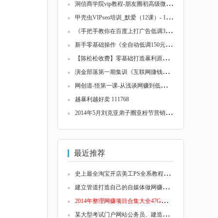
洞
信商学院vip教程-朋友圈初高级微营销方法+零...
甲
壳虫VIPseo培训_默爱（12课）- 116170
《
手把手教你在百度上打广告低调3000项目训练...
新
手零基础操作《全自动低调150元1.0》超长久...
【
陈松松收费】零基础打造暴利原创信息产品V2...
演
金部落第一期集训《互联网賺钱的道与术》共...
网
创道-悟第一课-从浅谈网赚到低调五十多项目...
越暴利越好卖 111768
2
014年5月刘克亚弟子圈亚粉节营销节日全程录音...
最近推荐
史
上最全淘宝开店美工PS全系教程+3000做字体+...
建
立管道打造自己的自媒体做网赚推介客月入过...
2
014年整理网赚项目合集大全47G价值10万元 11...
某
大型考试门户网站公务员、建造师、造价师、...