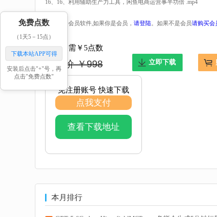
16、16、利用辅助生产力工具，闲鱼电商运营事半功倍 .mp4
免费点数
本软件是会员软件,如果你是会员，
请登陆
。如果不是会员
请购买会
（1天5－15点）
现在仅需￥5点数
下载本站APP可得
市场价 ￥998
立即下载
安装后点击"+"号，再
点击"免费点数"
免注册账号 快速下载
点我支付
查看下载地址
本月排行