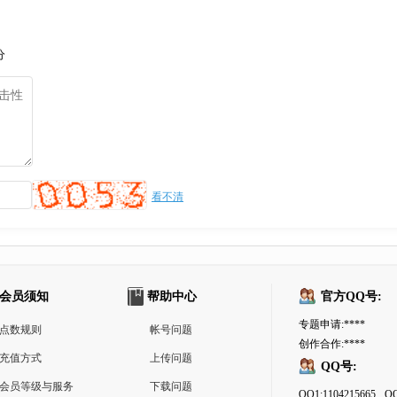
分
看不清
会员须知
帮助中心
官方QQ号:
专题申请:****
点数规则
帐号问题
创作合作:****
充值方式
上传问题
QQ号:
会员等级与服务
下载问题
QQ1:1104215665
QQ