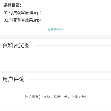
课程目录：
01.付费获客原理.mp4
02.付费获客效果.mp4
03.付费获客形式.mp4
展开更多
04.讲师介绍.mp4
05.账号搭建.mp4
资料预览图
06.广告开户.mp4
07.计划搭建.mp4
08.链路搭建.mp4
09.数据回传.mp4
用户评论
10.客户管理.mp4
11.素材制作.mp4
12.完整商业闭环.mp4
评论摘要(共
条，得分
分，平均
分)
0
0
0