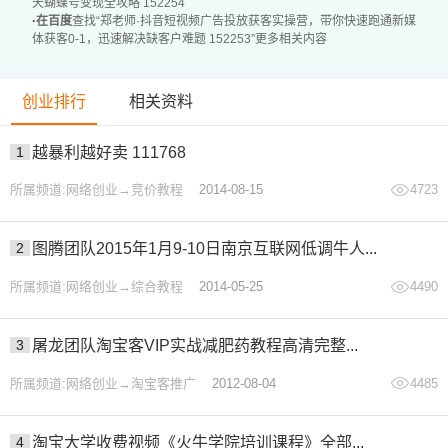
天蝴蝶号变现全攻略 152254
·
在百度
查找“郑老师·抖音短视频广告投放获客实操营，带你快速跑通新媒
体获客0-1，迅速解决缺客户难题 152253”更多相关内容
创业排行
相关资料
1
越暴利越好卖 111768
所属频道:网络创业→竞价教程
2014-08-15
4723
2
图腾团队2015年1月9-10日南京互联网低调牛人...
所属频道:网络创业→综合教程
2014-05-25
4490
3
屠龙团队淘宝客VIP实战减肥药教程高清完整...
所属频道:网络创业→淘宝客推广
2012-08-04
4485
4
淘宝大学收费视频《火牛学院培训课程》全部...