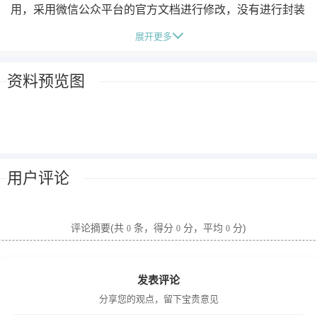
用，采用微信公众平台的官方文档进行修改，没有进行封装
和优化，尽量使无编程基础的读者也能够读懂，轻松上手。
展开更多
同时为了使大家能够快速开发和搭建微信公众平台，特别介
绍了免费实用的第三方微信平台，如腾讯风铃、V5智能客
资料预览图
服、有赞微商城、道一等平台。
课程目录：
微信接口1账号注册
微信接口2官方代码
用户评论
微信接口3编辑模式
微信接口4接口验证
微信接口5关键词回复
评论摘要(共
条，得分
分，平均
分)
0
0
0
微信接口6关注回复
微信接口7图文信息
发表评论
微信接口8音乐信息
分享您的观点，留下宝贵意见
微信接口9超链接