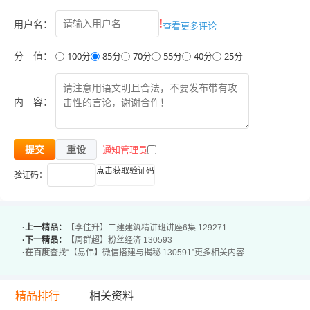
微信接口10图片回复
!
用户名：
查看更多评论
微信接口11测距
微信接口12最近店铺
分 值：
100分
85分
70分
55分
40分
25分
微信接口13天气预报
微信接口14附近酒店
内 容：
微信接口15静态地图
微信接口16连接数据库
通知管理员
提交
重设
微信接口17欢迎老朋友
点击获取验证码
验证码：
微信接口18秒杀程序
微信接口19导入数据库
微信接口20综合功能
·上一精品：
【李佳升】二建建筑精讲班讲座6集 129271
微信接口21视频
·下一精品：
【周群超】粉丝经济 130593
·
在百度
查找“【易伟】微信搭建与揭秘 130591”更多相关内容
微信接口22组合地图
微信接口23小黄鸡
精品排行
相关资料
微信接口24手机web应用