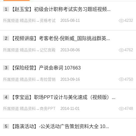
微信接口25图片数据库
1
【赵玉宝】初级会计职称考试实务习题班视频...
微信接口26字符串截取
所属频道:精品资料→资格考试
2015-08-11
4232
微信接口27二级菜单
微信接口28校园图书馆
2
【视频讲座】考客老倪-倪新威_国际挑战群英...
微信接口29sae和svn
所属频道:精品资料→记忆宫殿
2013-08-06
4762
微信接口30遍历数组
微信接口31刮刮乐
3
【保险经营】产说会串词 107663
微信接口32缓存
微信接口33wap页
所属频道:精品资料→寿险营销
2013-09-16
4750
微信接口34足球比分
微信接口34足球比分
4
【李宝运】职场PPT设计与美化速成（视频版）...
微信接口35地图导航
所属频道:精品资料→商务PPT
2014-11-01
4748
微信接口36通配符
微信接口37百度翻译
5
【路演活动】-公关活动广告策划资料大全 10...
微信接口38快递