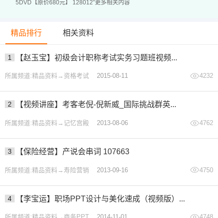
5DVD【原价680元】 128012”更多相关内容
微商自杀的六种死法
精品排行
相关资料
1、漫无目的、无节制群发
2、刷屏式朋友圈广告发布
1
【赵玉宝】初级会计职称考试实务习题班视频...
3、产品多样化，开百货店
所属频道:精品资料→资格考试
2015-08-11
4232
4、没有选择、疯狂加好友
5、没有选择、疯狂加微群
2
【视频讲座】考客老倪-倪新威_国际挑战群英...
6、唯利是图、销伪劣产品
所属频道:精品资料→记忆宫殿
2013-08-06
4762
赚大钱、一定要成微商明星
3
【保险经营】产说会串词 107663
1、人人都可以做微商明星
所属频道:精品资料→寿险营销
2013-09-16
4750
2、打造自己的名星个性标签
3、给自己一个响亮的名号
4
【李宝运】职场PPT设计与美化速成（视频版）...
4、职业副标签与视觉副标签
5、零成本开出明星品牌旗舰店
所属频道:精品资料→商务PPT
2014-11-01
4748