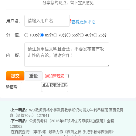
分享您的观点，留下宝贵意见
李宇桐讲师主打课程为《微营销―――引爆利润》及《零成
本营销》，课程中详尽讲解企业如何在不用投入营销费用和
!
用户名：
查看更多评论
广告费用的情况下倍增客户数量和净利润，帮助很多企业在
不用增加投入的情况下增加净利润，最高达到二十七倍！李
分 值：
100分
85分
70分
55分
40分
25分
宇桐老师的营销课程具有超强的实操性、落地性和可套用
性，学员学习过后可以轻松简单的 应用在自已的企业当
内 容：
中，有效率达百分之百！
通知管理员
提交
重设
《微商之神--手把手教你做微商》光盘内容：
点击获取验证码
验证码：
1、让诚信成为你的吸金法宝
2、感恩才会让客户持续支持你
3、付出就像播种，种一收百
·上一精品：
WD教师资格小学教育教学知识与能力冲刺串讲班 百度云网
4、努力也要有方法，有技巧
盘（价值70元） 127941
·下一精品：
公务员考试【2016年红领培优名师模块加强班】全套
5、快速的学习成长才能赚大钱
128062
·
在百度
查找“【李宇桐】最新力作《微商之神-手把手教你做微商》
6、赞美可以让客户立即喜欢你