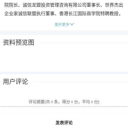
院院长、诚信龙盟投资管理咨询有限公司董事长、世界杰出
企业家诚信联盟执行董事、香港长江国际商学院特聘教授，
受邀担任清华、北大、 人大等多所知名院校客座教授，同
展开更多
时受邀担任多家企业的高级顾问。
资料预览图
李宇桐老师是全国各大机场光盘销售最火爆的老师，是全国
唯一课程内容申请专利的老师、是唯一光盘、网络、书籍和
电视栏目全面爆光的微营销老师！
用户评论
李宇桐老是天佑共赢投资管理有限公司董事长、信诚厚德商
贸公司董事长、香港长江国际商学院特聘教授、北京大学微
营销研究中心主任、受邀担任清华、北大、**等多所知名院
评论摘要(共
条，得分
分，平均
分)
0
0
0
校客座教授，经常受邀到香港、澳门、韩国、新加坡等国家
和地区授课！
发表评论