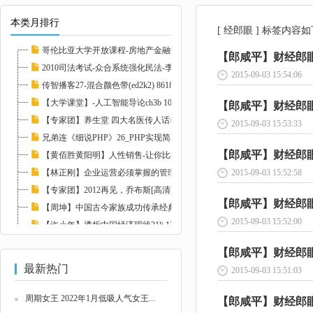
本类月排行
[ 经郎眼 ] 标签内容
哥伦比亚大学开放课程-房地产金融学 I(ed2k2)...
【郎咸平】财经郎眼-
2010司法考试-众合系统强化民法-李建伟.mp3(e...
2015-09-03 15:54:06
传智播客27-混合颜色带(ed2k2) 86182
【大学课堂】-人工智能导论ch3b 108419
【郎咸平】财经郎眼-中
【专家团】养生堂 四大名医传人话养生21lj 83...
2015-09-03 15:53:33
兄弟连《细说PHP》26_PHP实现简单计算器(ed2k...
【郎咸平】财经郎眼-
【黄佰胜黄阳明】人性销售-让你比神更会卖21l...
【林正刚】企业运营必须掌握的管理工具 11324...
2015-09-03 15:52:58
【专家团】2012再见，乔布斯[高清]llxl 82372...
【郎咸平】财经郎眼-
【周坤】中国古今家族成功传承经典案例21lj 8...
2015-09-03 15:52:00
【许小年】透析中国经济现状21lj 124684
【罗云】企业安全文化建设21lj 122077
【郎咸平】财经郎眼-
最新热门
2015-09-03 15:51:03
周期女王 2022年1月低吸人气女王...
【郎咸平】财经郎眼-