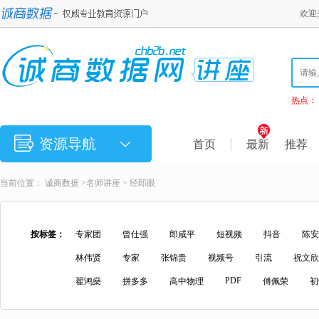
欢迎
热点：
资源导航
首页
最新
推荐
当前位置：
诚商数据
>
名师讲座
> 经郎眼
按标签：
专家团
曾仕强
郎咸平
短视频
抖音
陈安
林伟贤
专家
张锦贵
视频号
引流
祝文欣
PDF
翟鸿燊
拼多多
高中物理
傅佩荣
初