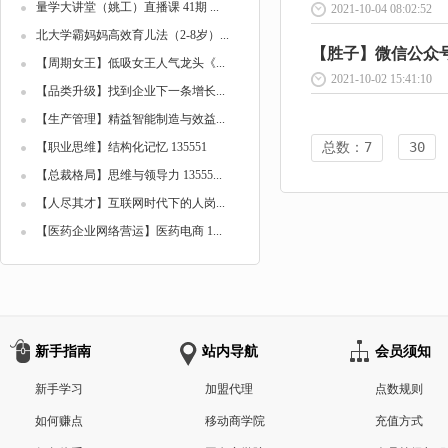
量学大讲堂（姚工）直播课 41期 ...
2021-10-04 08:02:52
北大学霸妈妈高效育儿法（2-8岁）...
【胜子】微信公众号排
【周期女王】低吸女王人气龙头《...
2021-10-02 15:41:10
【品类升级】找到企业下一条增长...
【生产管理】精益智能制造与效益...
总数：7
30
【职业思维】结构化记忆 135551
【总裁格局】思维与领导力 13555...
【人尽其才】互联网时代下的人岗...
【医药企业网络营运】医药电商 1...
新手指南
站内导航
会员须知
新手学习
加盟代理
点数规则
如何赚点
移动商学院
充值方式