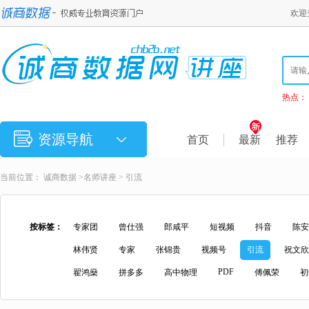
欢迎
热点：
资源导航
首页
最新
推荐
当前位置：
诚商数据
>
名师讲座
> 引流
按标签：
专家团
曾仕强
郎咸平
短视频
抖音
陈安
林伟贤
专家
张锦贵
视频号
引流
祝文欣
PDF
翟鸿燊
拼多多
高中物理
傅佩荣
初