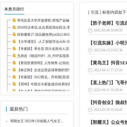
本类月排行
[ 引流 ] 标签内容如下
哥伦比亚大学开放课程-房地产金融学 I(ed2k2)...
【胜子老师】引流自动
2010司法考试-众合系统强化民法-李建伟.mp3(e...
2022-05-08 10:00:50
传智播客27-混合颜色带(ed2k2) 86182
【大学课堂】-人工智能导论ch3b 108419
【引流实操】小明兄短
【专家团】养生堂 四大名医传人话养生21lj 83...
2022-04-13 23:07:38
兄弟连《细说PHP》26_PHP实现简单计算器(ed2k...
【黄岛主】抖音SEO
【黄佰胜黄阳明】人性销售-让你比神更会卖21l...
【林正刚】企业运营必须掌握的管理工具 11324...
2022-04-11 17:22:24
【专家团】2012再见，乔布斯[高清]llxl 82372...
【直上热门】飞哥传书
【周坤】中国古今家族成功传承经典案例21lj 8...
2022-04-11 10:29:44
【许小年】透析中国经济现状21lj 124684
【罗云】企业安全文化建设21lj 122077
【抖音创业】狼叔抖
最新热门
2022-03-29 16:24:45
周期女王 2022年1月低吸人气女王...
【郭耀天】公众号热