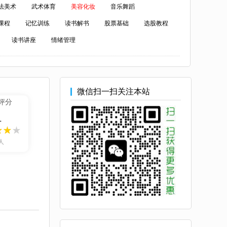
法美术
武术体育
美容化妆
音乐舞蹈
课程
记忆训练
读书解书
股票基础
选股教程
读书讲座
情绪管理
微信扫一扫关注本站
评分
1
人