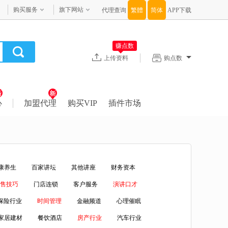
购买服务
旗下网站
代理查询
APP下载
赚点数
上传资料
购点数
心
加盟代理
购买VIP
插件市场
康养生
百家讲坛
其他讲座
财务资本
售技巧
门店连锁
客户服务
演讲口才
保险行业
时间管理
金融频道
心理催眠
家居建材
餐饮酒店
房产行业
汽车行业