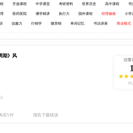
程
开放课程
中学课堂
考研资料
世界历史
高中课程
书
理
医药医院
佛学精讲
执行力
国外课程
经理修炼
小学
训
说服力
行销学
微营销
单词记忆
书法讲座
商业模式
周期》风
访客
63
)
购买VIP
报告下载错误