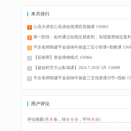
本月排行
心吾大讲堂心吾谈短线博弈音频课 156963
1
第一阶段：如何通过短线交易套利，实现股票稳定盈利？
2
平步老师陈建平金葫纳牛操盘三宝小班课+助教课 1569
3
【苏南帮】资金情绪模式 156964
4
【超短时空大山私域课】2024.7-2026.3月 156898
5
平步老师陈建平金葫纳牛操盘三宝强基课20节+指标 15689
6
用户评论
评论摘要(共
0
条，得分
0
分，平均
0
分)