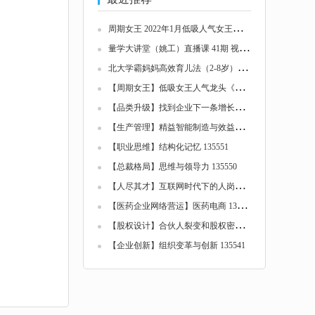
周
期女王 2022年1月低吸人气女王龙头交易系统...
量
学大讲堂（姚工）直播课 41期 视频-股票技巧...
北
大学霸妈妈高效育儿法（2-8岁）-培育出高竞...
【
周期女王】低吸女王人气龙头《女王交易系统...
【
品类升级】找到企业下一条增长曲线 135553
【
生产管理】精益智能制造与效益倍增 135552
【职业思维】结构化记忆 135551
【总裁格局】思维与领导力 135550
【
人尽其才】互联网时代下的人岗匹配 135549
【
医药企业网络营运】医药电商 135548
【
股权设计】合伙人裂变和股权密码 135542
【企业创新】组织变革与创新 135541