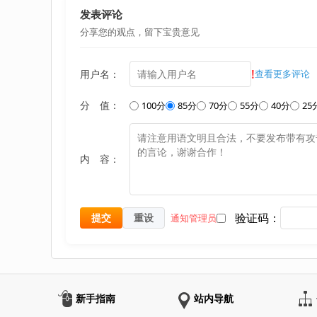
发表评论
分享您的观点，留下宝贵意见
!
用户名：
查看更多评论
分 值：
100分
85分
70分
55分
40分
25
内 容：
验证码：
提交
重设
通知管理员
新手指南
站内导航