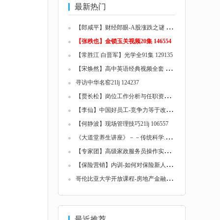
最新热门
【
郎咸平】财经郎眼-A股涨跌之谜 125657
【张秩也】金锁玉关视频20集 146554
【常胜江 白晋军】光学全91集 129135
【
宋焕然】高中英语经典视频全套 125680
寻访中华名窑21lj 124237
【
贾长松】岗位工作分析与任职资格 126123
【
李仙】中国好员工-竞争力等于改善力 116585...
【何静波】现场管理技巧21lj 106557
《
大道堂养生讲座》－－传统科学.优生优育(ed...
【
专家团】高级家政服务员操作实务21lj 12509...
【
保险营销】内训-如何对保险新人进行有效辅导...
哥
伦比亚大学开放课程-房地产金融学 I(ed2k2)...
最近推荐