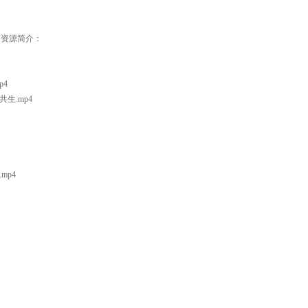
课资源简介：
4
生.mp4
mp4