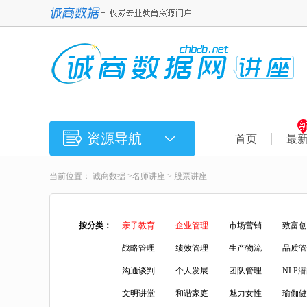
资源导航
首页
最
当前位置：
诚商数据
>
名师讲座
>
股票讲座
按分类：
亲子教育
企业管理
市场营销
致富创
战略管理
绩效管理
生产物流
品质管
沟通谈判
个人发展
团队管理
NLP
文明讲堂
和谐家庭
魅力女性
瑜伽健