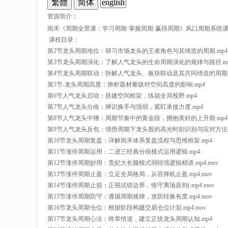
english
资源简介：
雨禾《周期全景课：学习周期·掌握周期·赢得周期》风口周期系统
课程目录：
第2节龙头周期地位：研习市场龙头的王者角色与其缔造的周期.mp4
第3节龙头周期演化：了解人气龙头的生命周期演化的规律与路径.mp
第4节龙头周期联动：拆解人气龙头、板块联动及其共同缔造的周期共
第5节-龙头周期高度：辨析题材量级对空间高度的影响.mp4
第6节人气龙头启动：搭建空间框架，练就全局视野.mp4
第7节人气龙头分歧：辨识换手与强弱，紧盯承接力度.mp4
第8节人气龙头中继：周期节奏中的黄金段，拥抱美好的上升期.mp4
第9节人气龙头反包：强势周期下龙头股的高光时刻识别与应对方法.
第10节龙头周期复盘：详解雨禾体系复盘流程与思维框架.mp4
第11节涨停周期运用：二进三经典分歧模式运用逻辑.mp4
第12节涨停周期妙用：贵妃大长腿模式弱转强逻辑精讲.mp4.mov
第13节涨停周期止盈：立足全局格局，从容择机止盈.mp4.mov
第14节涨停周期止损：正视试错边界，恪守离场原则(.mp4.mov
第15节涨停周期防守：遵循周期规律，攻防转换有度.mp4.mov
第16节龙头周期仓位：根据阶段构建交易仓位计划.mp4.mov
第17节龙头周期心法：终章悟道，建立正统龙头周期认知.mp4