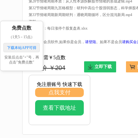
第28节情绪周期本质：从人性本源拆解股市情绪的形成逻辑.mp4
第32节情绪周期九宫格模型：研判中高位个股强弱形态，科学择股布局
第33节情绪周期新周期研判：通晓周期循环，区分混沌新局.mp4
资料
免费点数
周期雨言：每日涨停个股复盘表.xlsx
（1天5－15点）
本软件是会员软件,如果你是会员，
请登陆
。如果不是会员
请购买会
下载本站APP可得
安装后点击"+"号，再
现在仅需￥5点数
点击"免费点数"
市场价 ￥204
立即下载
免注册账号 快速下载
点我支付
查看下载地址