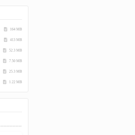
164 MB
413 MB
52.3 MB
7.50 MB
25.3 MB
1.22 MB