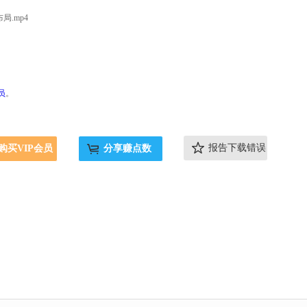
.mp4
员
。
报告下载错误
购买VIP会员
分享赚点数