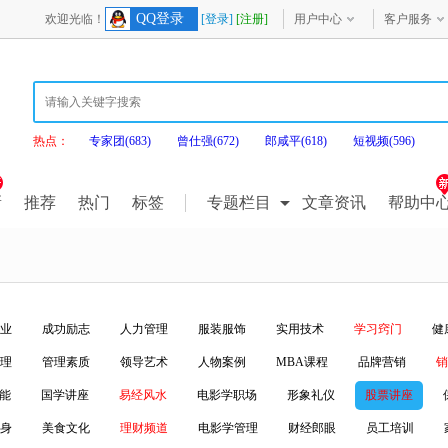
QQ登录
欢迎光临！
[登录]
[注册]
用户中心
客户服务
热点：
专家团(683)
曾仕强(672)
郎咸平(618)
短视频(596)
新
推荐
热门
标签
专题栏目
文章资讯
帮助中
业
成功励志
人力管理
服装服饰
实用技术
学习窍门
健
理
管理素质
领导艺术
人物案例
MBA课程
品牌营销
销
潜能
国学讲座
易经风水
电影学职场
形象礼仪
股票讲座
身
美食文化
理财频道
电影学管理
财经郎眼
员工培训