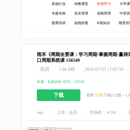
其他行业
幼教课堂
外语学习
大学课
专题专辑
安全管理
采购管理
中层管
股票培训
短线炒股
K线知识
期货培
雨禾《周期全景课：学习周期·掌握周期·赢得
口周期系统课 156549
培训
1.66 MB
2026-07-03 17:02:50
所属：名师讲座>ID号：156549
下载
需要
5点数
下载(1点数＝1元
tags:
上传：会员
市场价：￥204