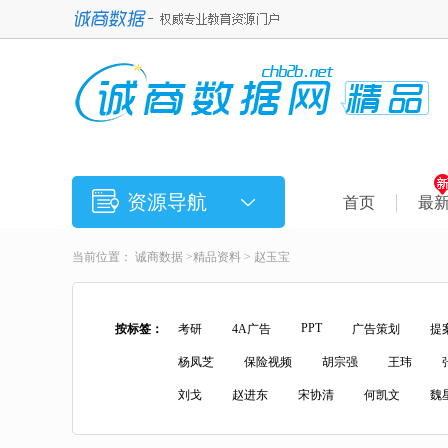
资源导航
首页
最
当前位置：
诚商数据
>
精品资料
> 赵玉宝
PPT
按标签：
考研
4A广告
广告策划
提
杨凤芝
保险视频
胡宗强
王玮
刘戈
赵进东
宋协清
何凯文
魏