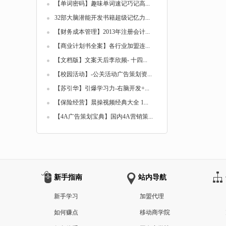
【单词密码】趣味单词速记巧记高...
32部大脑潜能开发书籍超级记忆力...
【财务成本管理】2013年注册会计...
【商业计划书全案】各行业加盟连...
【文档版】文案天后李欣频- 十四...
【校园活动】-公关活动广告策划资...
【苏引华】引爆学习力-右脑开发+...
【保险经营】晨操视频经典大全 1...
【4A广告策划宝典】国内4A营销策...
新手指南
站内导航
新手学习
加盟代理
如何赚点
移动商学院