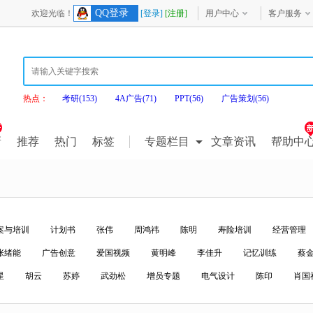
QQ登录
欢迎光临！
[登录]
[注册]
用户中心
客户服务
热点：
考研(153)
4A广告(71)
PPT(56)
广告策划(56)
新
推荐
热门
标签
专题栏目
文章资讯
帮助中
案与培训
计划书
张伟
周鸿祎
陈明
寿险培训
经营管理
张绪能
广告创意
爱国视频
黄明峰
李佳升
记忆训练
蔡
星
胡云
苏婷
武劲松
增员专题
电气设计
陈印
肖国