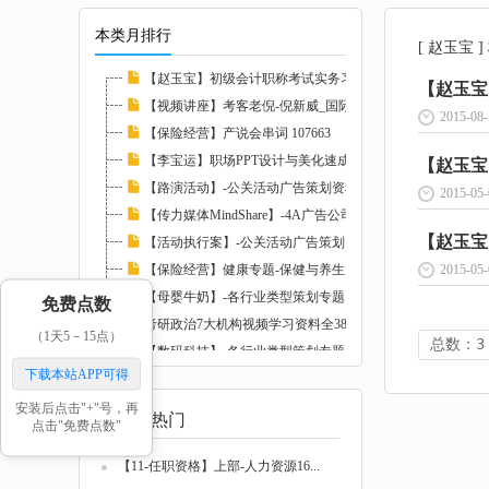
本类月排行
[ 赵玉宝 
【赵玉宝】初级会计职称考试实务习题班视频讲...
【赵玉宝
【视频讲座】考客老倪-倪新威_国际挑战群英会...
2015-08-
【保险经营】产说会串词 107663
【李宝运】职场PPT设计与美化速成（视频版） ...
【赵玉宝
【路演活动】-公关活动广告策划资料大全 1075...
2015-05-
【传力媒体MindShare】-4A广告公司提案与培训...
【赵玉宝
【活动执行案】-公关活动广告策划资料大全 10...
【保险经营】健康专题-保健与养生大全 107678...
2015-05-
【母婴牛奶】-各行业类型策划专题 107467
免费点数
考研政治7大机构视频学习资料全380G 126208
（1天5－15点）
总数：3
【数码科技】-各行业类型策划专题 107469
下载本站APP可得
【任志强】微博的运用窍门和怎么处置负面信息...
安装后点击"+"号，再
最新热门
点击"免费点数"
【11-任职资格】上部-人力资源16...