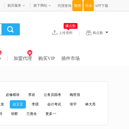
购买服务
旗下网站
代理查询
APP下载
赚点数
上传资料
购点数
心
加盟代理
购买VIP
插件市场
必修模块
李岩
公务员国考
梅世强
金龙
赵玉宝
李擂
会计考试
张宇
林大亮
祥
张辉
兰善全
更多>>