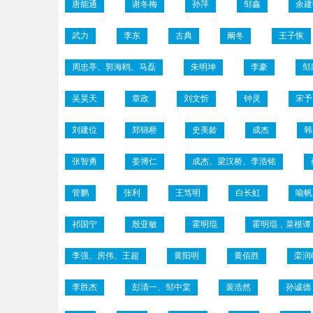
唐能通
谢冬梅
孙萍
邹鑫
余建
武力
李东
古典
阚冬
王子恢
周忠亭、郭海鸥、马磊
朱明坤
李豪
邹
吴昊天
章政
刘文忻
钟灵
宋予
刘建位
郑锦桥
史美龄
成杰
韩
张智勇
姜博仁
成杰、梁汉桥、李浩铭
管鹏
张利
王笃明
白长虹
喻帆
祁国宁
殷亚敏
霍明琨
霍明琨，菜根谭
李强、房伟、王超
黄阳明
黄佰胜
栾润
李胜杰
彭清一、邹中棠
裴浩然
孙诚德