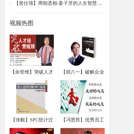
【曾仕强】周朝丞相-姜子牙的人生智慧 ...
视频热图
【余世维】突破人才
【胡八一】破解企业
经营...
10大...
【张毅】SPC统计过
【冯贤胜】优秀员工
程控制...
的10...