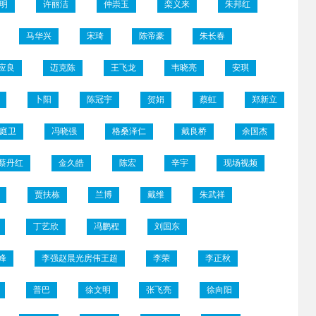
明
许丽洁
仲崇玉
栾义来
朱邦红
马华兴
宋琦
陈帝豪
朱长春
应良
迈克陈
王飞龙
韦晓亮
安琪
卜阳
陈冠宇
贺娟
蔡虹
郑新立
庭卫
冯晓强
格桑泽仁
戴良桥
余国杰
蔡丹红
金久皓
陈宏
辛宇
现场视频
贾扶栋
兰博
戴维
朱武祥
丁艺欣
冯鹏程
刘国东
峰
李强赵晨光房伟王超
李荣
李正秋
普巴
徐文明
张飞亮
徐向阳