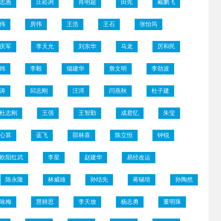
志惠
庄崧冽
肖明超
田先
戴鹏飞
伟
房伟
王浩
王石
张怡筠
庆军
李天允
刘东华
马龙
厉和民
炜
李毅
烟建华
詹文明
李劲波
涛
邱志刚
汪洱
闫燕秋
杜子建
杜志刚
王强
王智勤
成君忆
朱玺
心算
蓝飞
邵林喜
陈立恒
钟锐
欧阳红武
李星
赵建华
易经改运
陈永隆
林威雄
孙结先
蒋锡培
孙陶然
咏梅
慧耕思
李天放
杨志勇
董明珠