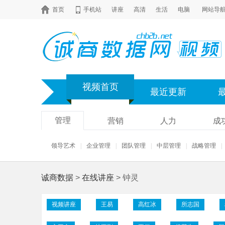
首页
手机站
讲座
高清
生活
电脑
网站导
视频首页
最近更新
管理
营销
人力
成
领导艺术
|
企业管理
|
团队管理
|
中层管理
|
战略管理
|
诚商数据
>
在线讲座
> 钟灵
视频讲座
王易
高红冰
所志国