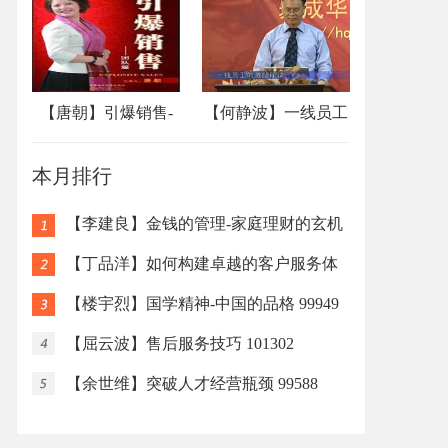
【唐朝】引爆销售-
【何静波】一线员工
团队篇...
激励...
本月排行
【李建良】金钱的管理-家庭理财的玄机
与陷阱
【丁品洋】如何构建卓越的客户服务体
系 10129
【楼宇烈】国学精神-中国的品格 99949
【屈云波】售后服务技巧 101302
【余世维】突破人才经营瓶颈 99588