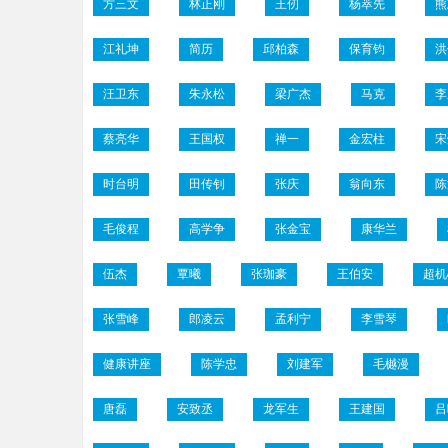
方三文
林正刚
王仞
杨萃先
熊
江礼坤
简历
邱柏森
保育钧
洪
汪卫东
朱永松
梁广杰
马克
李
蔡亮华
王国权
禅一
金宏柱
宋
时台明
田传钊
张庆
翁向东
陈
毛俊程
高学争
张金宝
康华兰
伍杰
覃曦
张珈豪
王伯安
超机
张雪峰
郎凌云
孟利宁
李雪琴
健康讲座
陈学忠
刘建军
毛樾漫
唐磊
安致丞
龙军生
王建国
吕