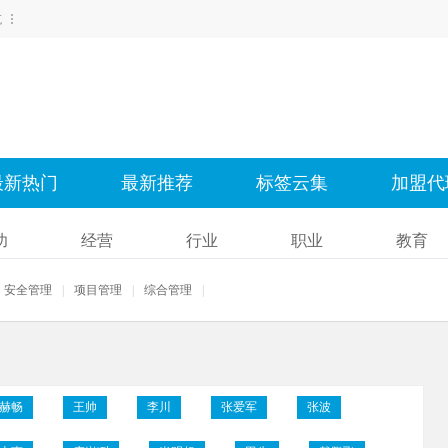
航
最新热门
最新推荐
标签云集
加盟代
功
经营
行业
职业
教育
安全管理
|
项目管理
|
综合管理
|
赫畅
王帅
李川
张爱军
张波