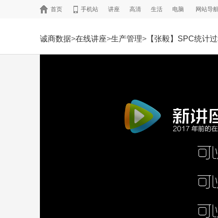
首页
手机站
讲座
高清
生活
电脑
网站导
诚商数据
>
在线讲座
>
生产管理
>
【张毅】SPC统计过程