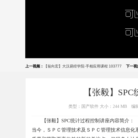
上一视频：
【翁向宏】大汉易经学院-手相应用课程 103777
下一视
【张毅】SPC统
类型：国产软件 大小：244 MB
编
【张毅】SPC统计过程控制讲座内容简介：
当今，ＳＰＣ管理技术及ＳＰＣ管理技术信息化