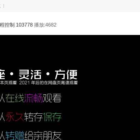
航
控制 103778
播放:4682