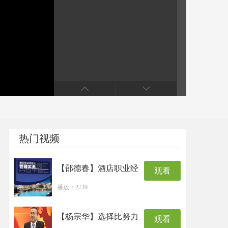
热门视频
【邵德春】酒店职业经
观看
播放：2739
【杨宗华】选择比努力
观看