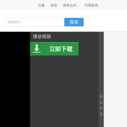
注册
登录
商务合作
代理查询
播放视频
收
起
列
表