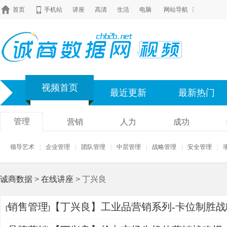
首页
手机站
讲座
高清
生活
电脑
网站导航
视频首页
最近更新
最新热门
管理
营销
人力
成功
领导艺术
|
企业管理
|
团队管理
|
中层管理
|
战略管理
|
安全管理
|
诚商数据
>
在线讲座
> 丁兴良
销售管理
【丁兴良】工业品营销系列-卡位制胜战
[
]
109711