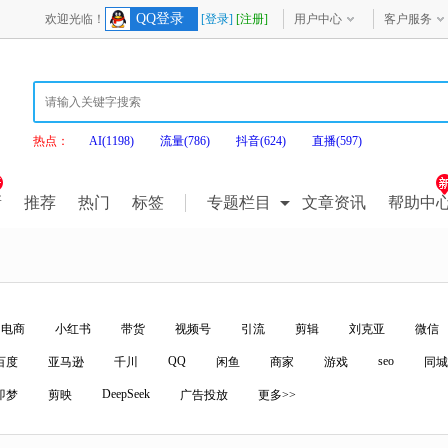
QQ登录
欢迎光临！
[登录]
[注册]
用户中心
客户服务
热点：
AI(1198)
流量(786)
抖音(624)
直播(597)
新
推荐
热门
标签
专题栏目
文章资讯
帮助中
电商
小红书
带货
视频号
引流
剪辑
刘克亚
微信
QQ
seo
百度
亚马逊
千川
闲鱼
商家
游戏
同城
DeepSeek
即梦
剪映
广告投放
更多>>