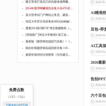
建立管道打造自己的自媒体做网赚...
2026-05-
2014年整理网赚项目合集大全47G价...
AI精准
某大型考试门户网站公务员、建造...
2026-05-
淘宝大学官方培训售价400元的蚂蚁...
逐鹿2014第5期VIP 淘宝视频教程（...
豆包+即梦
[营销推广]淘宝大学教程6.美工设...
2026-04-
最新版《微营销实战技巧全集》+《...
陈松松视频营销实战剖析全集 110...
2026-03-
最新价值6800元智财富《30天建立...
2026-03-
告别PP
2026-03-
免费点数
六个豆包
（1天5－15点）
2026-03-
下载本站APP可得