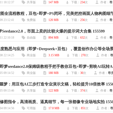
11 18:12:37
共享版
147 MB
下载：
234
次
作者：
尊
控图全流程教程，豆包+即梦+PS闭环，完美把控画面人物构图细节 1
09 23:12:41
免费版
120 MB
下载：
256
次
作者：
尊
Seedance2.0，市面上卖的比较火爆的提示词大合集 155599
11 22:10:18
自由版
894 MB
下载：
632
次
作者：
尊
08 22:14:25
商业版
3.15 MB
下载：
270
次
作者：
05 09:14:52
商业版
180 MB
下载：
30
次
作者：
尊
T噩梦：用豆包AI三步打造专业演示文稿，轻松提升10倍效率 1550
05 09:13:46
共享版
122 MB
下载：
374
次
作者：
尊
修图指令，高清画质、逼真细节，每一张都像专业场地实拍 1550
04 09:14:56
可用版
17.0 MB
下载：
851
次
作者：