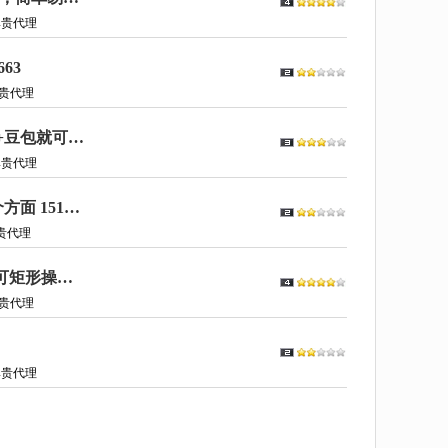
尊贵代理
63
贵代理
持续爆火的林黛玉贾宝玉互怼视频，比爽文还好看，利用DeepSeek+即梦+豆包就可以完美复刻【揭秘】 151366
尊贵代理
Ai实战训练营合集豆包Ai+KiMi应用+Ai音乐，基础操作到高级技巧的多个方面 151087
贵代理
借助豆包AI同时写公众号和今日头条原创情感短文日入3张的实操之路，可矩形操作【揭秘】 150891
贵代理
尊贵代理