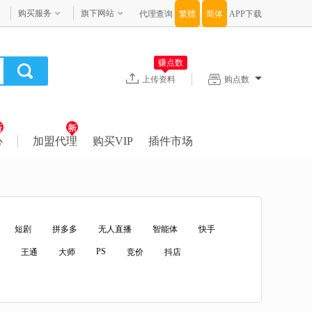
购买服务
旗下网站
代理查询
APP下载
赚点数
上传资料
购点数
心
加盟代理
购买VIP
插件市场
短剧
拼多多
无人直播
智能体
快手
PS
王通
大师
竞价
抖店