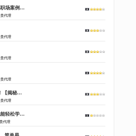
AI提效手册-豆包即梦剪映飞书扣子，AI工具5合1精讲实操指南，30+常见职场案例拿来即用 155042
尊贵代理
尊贵代理
尊贵代理
尊贵代理
AI音乐杀疯了！DeepSeek+豆包，10分钟生成原创音乐MV，保姆级教程！【揭秘】 152600
尊贵代理
手把手教你用豆包创建AI智能体，指令一键生成，工作效率翻倍，小白也能轻松学会【揭秘】 152470
贵代理
历史人物一生豆包智能体生成提示词，让你快速制作历史人物一生类视频，简单易上手【揭秘】 152370