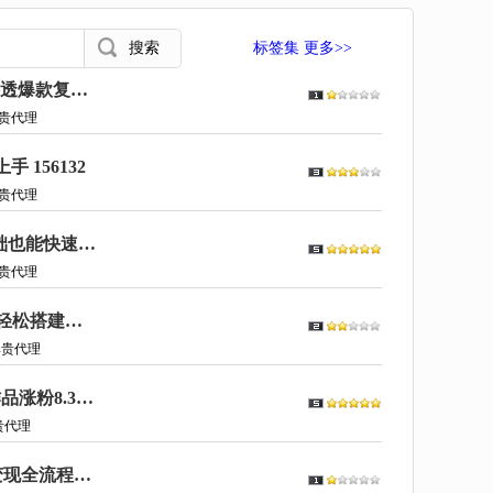
标签集 更多>>
豆包+Gemini生成真人AI短剧-拆解复刻百万爆款第一人称短片，一站式讲透爆款复刻全流程 156592
贵代理
156132
贵代理
豆包高效使用100式实战课，系统讲解基础与进阶两套通用提问法，零基础也能快速精准用好豆包 156120
贵代理
豆包+PS一键生成表情包！微信表情上架全流程详解，新手零门槛上手，轻松搭建被动收入渠道 156044
尊贵代理
动画Vlog项目拆解，豆包AI辅助短视频起号，新手也能轻松涨粉，43条作品涨粉8.3W 156021
贵代理
不用养猫不用出镜，豆包AI萌宠剧7天起号，小白也能日入2张+，涨粉+变现全流程讲解 156018