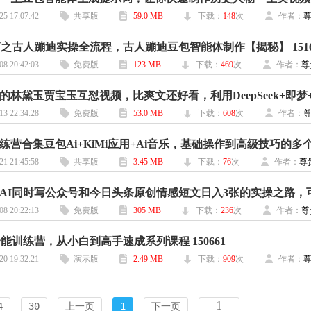
25 17:07:42
共享版
59.0 MB
下载：
148
次
作者：
篇之古人蹦迪实操全流程，古人蹦迪豆包智能体制作【揭秘】 1516
08 20:42:03
免费版
123 MB
下载：
469
次
作者：
尊
13 22:34:28
免费版
53.0 MB
下载：
608
次
作者：
21 21:45:58
共享版
3.45 MB
下载：
76
次
作者：
尊
08 20:22:13
免费版
305 MB
下载：
236
次
作者：
尊
全能训练营，从小白到高手速成系列课程 150661
20 19:32:21
演示版
2.49 MB
下载：
909
次
作者：
4
30
上一页
1
下一页