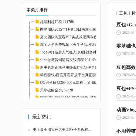
本类月排行
[ 豆包 ]
越暴利越好卖 111768
图腾团队2015年1月9-10日南京互联网低调牛人分...
2026-07-
屠龙团队淘宝客VIP实战减肥药教程高清完整版_...
淘宝大学收费视频《火牛学院培训课程》全部课...
零基础也
15分钟打造超人气红人QQ赚钱多种方法 111769
2026-05-
企业微博营销运营实战流程 104140
新手长期正规利用静观挂机软件全自动挂机低调...
编程赚钱-百度开发开放平台真正赚钱实例视频教...
2026-05-
QQ部落日创300-600元课程，某团队4月VIP培训（...
天草破解全 集 57328
2026-05-
阿国VIP培训2014全部YY录音+笔记+资料（1-12月...
国内第一本微博营销的实战书 值得一看 104144...
最新热门
2026-05-
史上最全淘宝开店美工PS全系教程...