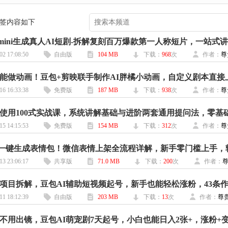
 标签内容如下
02 17:08:50
自由版
104 MB
下载：
968
次
作者：
尊
能做动画！豆包+剪映联手制作AI胖橘小动画，自定义剧本直接上手 
16 16:33:38
免费版
187 MB
下载：
938
次
作者：
尊
15 14:15:53
免费版
154 MB
下载：
312
次
作者：
尊
13 23:06:17
共享版
71.0 MB
下载：
200
次
作者：
11 18:12:39
自由版
203 MB
下载：
13
次
作者：
尊