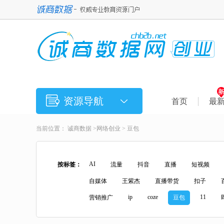
资源导航
首页
最
当前位置：
诚商数据
>
网络创业
> 豆包
AI
按标签：
流量
抖音
直播
短视频
自媒体
王紫杰
直播带货
扣子
ip
coze
11
营销推广
豆包