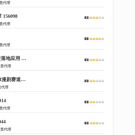
贵代理
56098
贵代理
贵代理
AI工具深度熟悉与应用（即梦+Deepseek+豆包），覆盖创作办公等全场景落地应用 155078
尊贵代理
2026最新即梦seedance2.0保姆级教程手把手教你豆包+即梦+剪映AI玩转AI漫剧赛道 155040
贵代理
14
贵代理
44
尊贵代理