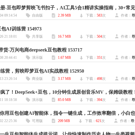
04 09:14:54
自由版
2.39 MB
下载：
583
次
作者：
包AI训练营 154973
26 21:18:01
共享版
16.7 MB
下载：
504
次
作者：
带货-万兴电商deepseek豆包教程 153717
08 20:44:41
演示版
1.67 MB
下载：
351
次
作者：
练营，剪映即梦豆包AI实战教程 152950
13 23:26:14
商业版
3.17 MB
下载：
498
次
作者：
11 18:18:58
演示版
85.0 MB
下载：
394
次
作者：
02 22:25:36
可用版
209 MB
下载：
621
次
作者：
尊