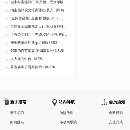
城市财富秘籍(PDF文档，无水印版...
淘宝热销软文培训课程-从入门到精...
[金庸作品集].金庸.插图版BD 110...
全网最全城市规划设计160G资料打...
【办公文档】世界500强企业管理案...
安全防范金钥匙(pdf 168) 87381
邻家的百万富翁-美国富翁的惊人秘...
人力规划91份 101728
著名咨询公司案例558 101726
新手指南
站内导航
会员须知
新手学习
加盟代理
点数规则
如何赚点
移动商学院
充值方式