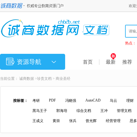
欢迎
热点：
资源导航
首页
最新
推荐
当前位置：
诚商数据
>
珍贵文档
> 商业圣经
PDF
AutoCAD
按标签：
考研
冯晓强
马云
理财
黑马王子
郭海培
综合文档
王冲
管理文档
王成义
黄崇
张兵
曾光辉
经营管理
思多