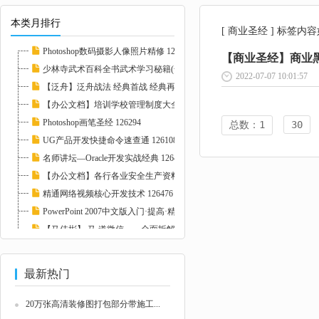
本类月排行
[ 商业圣经 ] 标签内
Photoshop数码摄影人像照片精修 127237
【商业圣经】商业黑幕
少林寺武术百科全书武术学习秘籍(全4冊pdf) 1...
2022-07-07 10:01:57
【泛舟】泛舟战法 经典首战 经典再战 126393
【办公文档】培训学校管理制度大全-26份 1078...
Photoshop画笔圣经 126294
总数：1
30
UG产品开发快捷命令速查通 126108
名师讲坛—Oracle开发实战经典 126474
【办公文档】各行各业安全生产资料大全-新增1...
精通网络视频核心开发技术 126476
PowerPoint 2007中文版入门·提高·精通 1272...
【马佳彬】 马 道微信——全面拆解微信营销模...
Photoshop CS5中文版特效设计经典150例 12115...
最新热门
20万张高清装修图打包部分带施工...