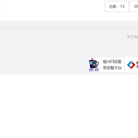
总数：73
3
关于我