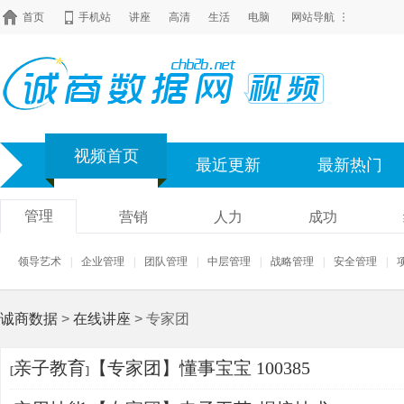
首页
手机站
讲座
高清
生活
电脑
网站导航
视频首页
最近更新
最新热门
管理
营销
人力
成功
领导艺术
|
企业管理
|
团队管理
|
中层管理
|
战略管理
|
安全管理
|
诚商数据
>
在线讲座
> 专家团
亲子教育
【专家团】懂事宝宝 100385
[
]