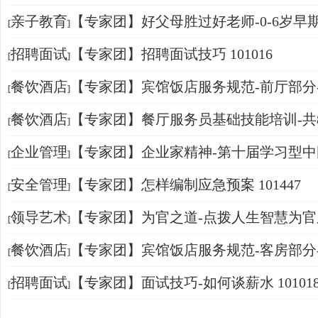
亲子教育
【专家团】好父母胜过好老师-0-6岁早
[
]
全方案 100436
招聘面试
【专家团】招聘面试技巧 101016
[
]
餐饮酒店
【专家团】宾馆饭店服务规范-前厅部分-
[
]
99713
餐饮酒店
【专家团】餐厅服务员基础技能培训-共
[
]
99698
企业管理
【专家团】企业家精神-第十届学习型中
[
]
成功论坛 101617
安全管理
【专家团】怎样编制应急预案 101447
[
]
领导艺术
【专家团】为官之道-点拨人生智慧为官
[
]
102597
餐饮酒店
【专家团】宾馆饭店服务规范-客房部分-
[
]
99696
招聘面试
【专家团】面试技巧-如何谈薪水 10101
[
]