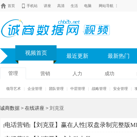
首页
手机站
讲座
高清
生活
电脑
网站导航
视频首页
最近更新
最新热门
管理
营销
人力
成功
领导艺术
|
企业管理
|
团队管理
|
中层管理
|
战略管理
|
安全管理
|
诚商数据
>
在线讲座
> 刘克亚
电话营销
【刘克亚】赢在人性[双盘录制完整版MP
[
]
104308