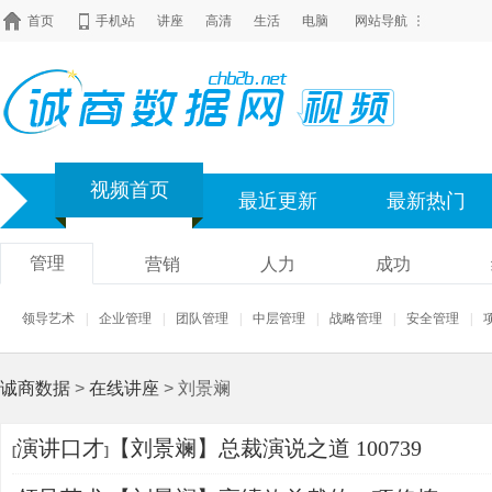
首页
手机站
讲座
高清
生活
电脑
网站导航
视频首页
最近更新
最新热门
管理
营销
人力
成功
领导艺术
|
企业管理
|
团队管理
|
中层管理
|
战略管理
|
安全管理
|
诚商数据
>
在线讲座
> 刘景斓
演讲口才
【刘景斓】总裁演说之道 100739
[
]