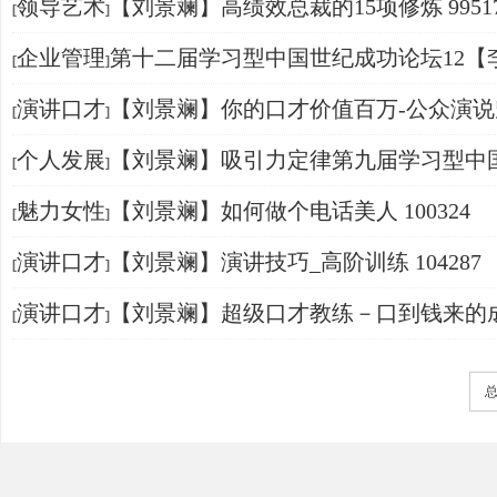
领导艺术
【刘景斓】高绩效总裁的15项修炼 9951
[
]
企业管理
第十二届学习型中国世纪成功论坛12【
[
]
君、刘景斓】 101614
演讲口才
【刘景斓】你的口才价值百万-公众演说
[
]
达的秘密 100740
个人发展
【刘景斓】吸引力定律第九届学习型中
[
]
成功论坛 103625
魅力女性
【刘景斓】如何做个电话美人 100324
[
]
演讲口才
【刘景斓】演讲技巧_高阶训练 104287
[
]
演讲口才
【刘景斓】超级口才教练－口到钱来的
[
]
术 104285
总